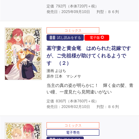
定価
792
円（本体
720
円＋税）
発売日：2025年09月10日
判型：Ｂ６判
コミックス
試し読みをする
電子版
墓守妻と黄金竜 はめられた花嫁です
が、ご先祖様が助けてくれるようで
す （２）
漫画 よはち
原作 江本 マシメサ
当主の真の姿が明らかに！ 輝く金の髪、青
い瞳、一度見たら見間違いがない
定価
836
円（本体
760
円＋税）
発売日：2026年02月10日
判型：Ｂ６判
コミックス
電子専売