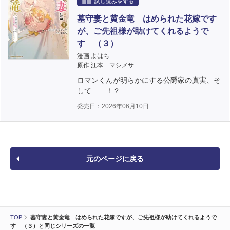
試し読みをする
墓守妻と黄金竜 はめられた花嫁です
が、ご先祖様が助けてくれるようで
す （３）
漫画 よはち
原作 江本 マシメサ
ロマンくんが明らかにする公爵家の真実、そ
して……！？
発売日：2026年06月10日
元のページに戻る
TOP
墓守妻と黄金竜 はめられた花嫁ですが、ご先祖様が助けてくれるようで
す （３）と同じシリーズの一覧