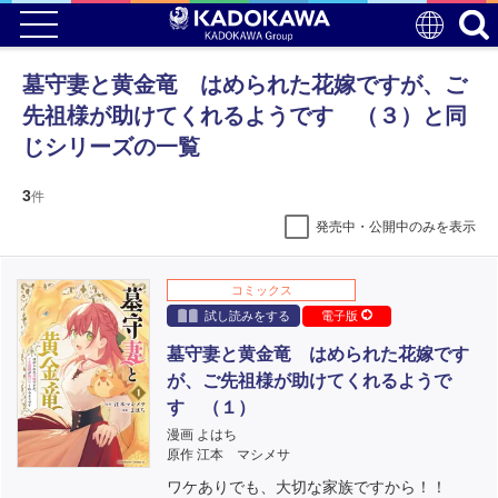
墓守妻と黄金竜 はめられた花嫁ですが、ご
先祖様が助けてくれるようです （３）と同
じシリーズの一覧
3
件
発売中・公開中のみを表示
コミックス
試し読みをする
電子版
墓守妻と黄金竜 はめられた花嫁です
が、ご先祖様が助けてくれるようで
す （１）
漫画 よはち
原作 江本 マシメサ
ワケありでも、大切な家族ですから！！