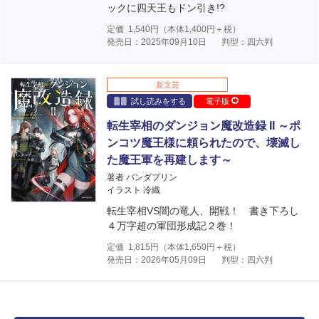
ックに四天王もドン引き!?
定価
1,540
円（本体
1,400
円＋税）
発売日：2025年09月10日
判型：四六判
新文芸
試し読みをする
電子版
転生宰相のダンジョン魔改造録 II ～ポ
ンコツ魔王様に頼られたので、壊滅し
た魔王軍を再建します～
著者 パンダプリン
イラスト 冷織
転生宰相VS闇の竜人、開戦！ 書き下ろし
４万字超の軍団形成記２巻！
定価
1,815
円（本体
1,650
円＋税）
発売日：2026年05月09日
判型：四六判