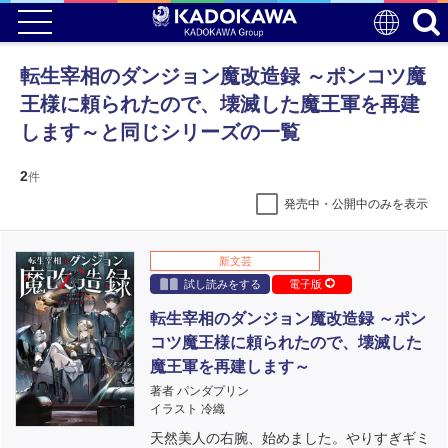
転生宰相のダンジョン魔改造録 ～ポンコツ魔
王様に頼られたので、壊滅した魔王軍を再建
します～と同じシリーズの一覧
2
件
発売中・公開中のみを表示
新文芸
試し読みをする
電子版
転生宰相のダンジョン魔改造録 ～ポン
コツ魔王様に頼られたので、壊滅した
魔王軍を再建します～
著者 パンダプリン
イラスト 冷織
天然美人の右腕、始めました。やりすぎギミ