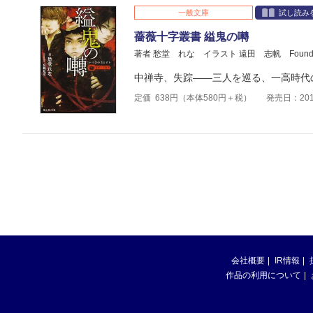
一般文庫
試し読み
薔薇十字叢書 縊鬼の囀
著者 愁堂 れな
イラスト 遠田 志帆
Foun
中禅寺、失踪――三人を巡る、一高時代
定価
638
円（本体
580
円＋税）
発売日：201
会社概要
IR情報
作品の利用について