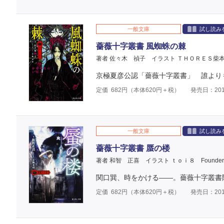
一般文庫
試し読み
薔薇十字叢書 風蜘蛛の棘
著者 佐々木 禎子
イラスト ＴＨＯＲＥＳ柴
京極夏彦公認「薔薇十字叢書」 誰より
定価
682
円（本体
620
円＋税）
発売日：201
一般文庫
試し読み
薔薇十字叢書 蜃の楼
著者 和智 正喜
イラスト ｔｏｉ８
Found
関口巽、時をかける――。薔薇十字叢書
定価
682
円（本体
620
円＋税）
発売日：201