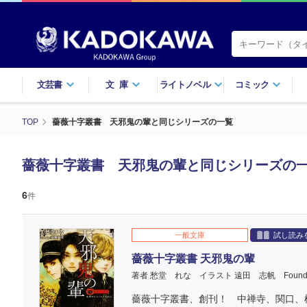
文芸書
文庫
ライトノベル
コミック
TOP
薔薇十字叢書 天邪鬼の輩と同じシリーズの一覧
薔薇十字叢書 天邪鬼の輩と同じシリーズの
6
件
一般文庫
試し読み
薔薇十字叢書 天邪鬼の輩
著者 愁堂 れな
イラスト 遠田 志帆
Foun
薔薇十字叢書、創刊！ 中禅寺、関口、