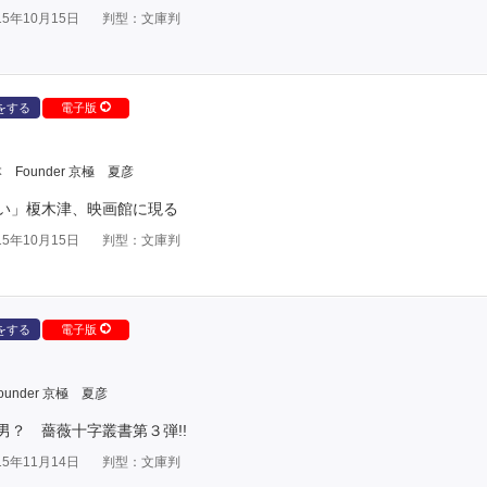
5年10月15日
判型：文庫判
をする
電子版
本
Founder 京極 夏彦
い」榎木津、映画館に現る
5年10月15日
判型：文庫判
をする
電子版
ounder 京極 夏彦
？ 薔薇十字叢書第３弾!!
5年11月14日
判型：文庫判