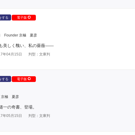
をする
電子版
本
Founder 京極 夏彦
も美しく醜い、私の薔薇――
7年04月15日
判型：文庫判
をする
電子版
er 京極 夏彦
随一の奇書、登場。
7年05月15日
判型：文庫判