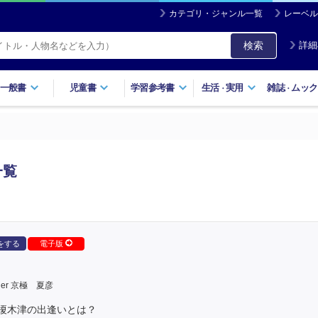
カテゴリ・ジャンル一覧
レーベル
検索
詳細
一般書
児童書
学習参考書
生活
実用
雑誌
ムック
・
・
一覧
をする
電子版
der 京極 夏彦
榎木津の出逢いとは？