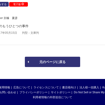
をする
電子版
der 京極 夏彦
のもうひとつの事件
7年05月15日
判型：文庫判
元のページに戻る
採用情報
広告について
ライセンスについて
書店様向け
法人様一括購入
K
お問い合わせ
プライバシーポリシー
サイトポリシー
Do Not Sell or Share My
利用者情報の外部送信について