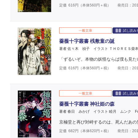
定価
616
円（本体
560
円＋税）
発売日：201
一般文庫
試し読み
薔薇十字叢書 桟敷童の誕
著者 佐々木 禎子
イラスト ＴＨＯＲＥＳ柴
「ずるいぞ。本物の妖怪ならば僕も見た
定価
616
円（本体
560
円＋税）
発売日：201
一般文庫
試し読み
薔薇十字叢書 神社姫の森
著者 春日 みかげ
イラスト 睦月 ムンク
F
京極堂と再び対峙するのは、死んだあの男
定価
682
円（本体
620
円＋税）
発売日：201