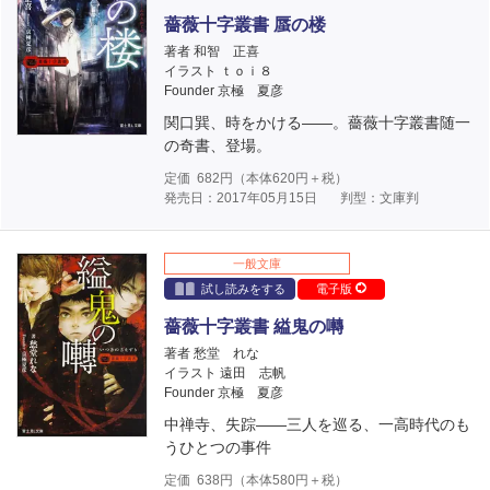
薔薇十字叢書 蜃の楼
著者 和智 正喜
イラスト ｔｏｉ８
Founder 京極 夏彦
関口巽、時をかける――。薔薇十字叢書随一
の奇書、登場。
定価
682
円（本体
620
円＋税）
発売日：2017年05月15日
判型：文庫判
一般文庫
試し読みをする
電子版
薔薇十字叢書 縊鬼の囀
著者 愁堂 れな
イラスト 遠田 志帆
Founder 京極 夏彦
中禅寺、失踪――三人を巡る、一高時代のも
うひとつの事件
定価
638
円（本体
580
円＋税）