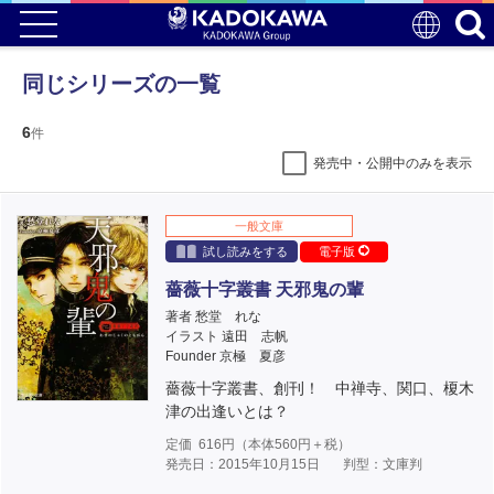
同じシリーズの一覧
6
件
発売中・公開中のみを表示
一般文庫
試し読みをする
電子版
薔薇十字叢書 天邪鬼の輩
著者 愁堂 れな
イラスト 遠田 志帆
Founder 京極 夏彦
薔薇十字叢書、創刊！ 中禅寺、関口、榎木
津の出逢いとは？
定価
616
円（本体
560
円＋税）
発売日：2015年10月15日
判型：文庫判