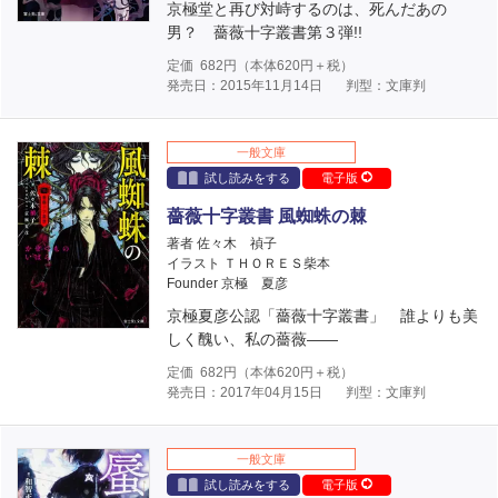
京極堂と再び対峙するのは、死んだあの
男？ 薔薇十字叢書第３弾!!
定価
682
円（本体
620
円＋税）
発売日：2015年11月14日
判型：文庫判
一般文庫
試し読みをする
電子版
薔薇十字叢書 風蜘蛛の棘
著者 佐々木 禎子
イラスト ＴＨＯＲＥＳ柴本
Founder 京極 夏彦
京極夏彦公認「薔薇十字叢書」 誰よりも美
しく醜い、私の薔薇――
定価
682
円（本体
620
円＋税）
発売日：2017年04月15日
判型：文庫判
一般文庫
試し読みをする
電子版