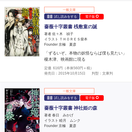
一般文庫
試し読みをする
電子版
薔薇十字叢書 桟敷童の誕
著者 佐々木 禎子
イラスト ＴＨＯＲＥＳ柴本
Founder 京極 夏彦
「ずるいぞ。本物の妖怪ならば僕も見たい」
榎木津、映画館に現る
定価
616
円（本体
560
円＋税）
発売日：2015年10月15日
判型：文庫判
一般文庫
試し読みをする
電子版
薔薇十字叢書 神社姫の森
著者 春日 みかげ
イラスト 睦月 ムンク
Founder 京極 夏彦