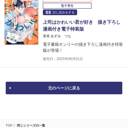
電子専売
試し読みをする
上司はかわいい君が好き 描き下ろし
漫画付き電子特装版
著者 あずみ つな
電子書籍オンリーの描き下ろし漫画付き特装
版が登場！
発売日：2025年08月01日
元のページに戻る
TOP
同じシリーズの一覧