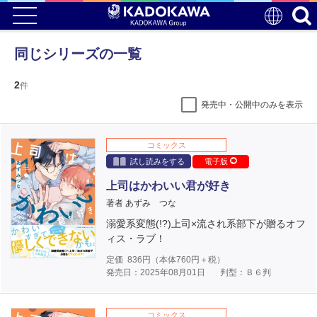
同じシリーズの一覧
2
件
発売中・公開中のみを表示
コミックス
試し読みをする
電子版
上司はかわいい君が好き
著者 あずみ つな
溺愛系変態(!?)上司×流され系部下が贈るオフ
ィス・ラブ！
定価
836
円（本体
760
円＋税）
発売日：2025年08月01日
判型：Ｂ６判
コミックス