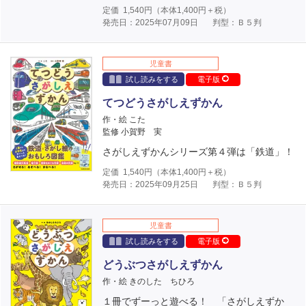
定価
1,540
円（本体
1,400
円＋税）
発売日：2025年07月09日
判型：Ｂ５判
児童書
試し読みをする
電子版
てつどうさがしえずかん
作・絵 こた
監修 小賀野 実
さがしえずかんシリーズ第４弾は「鉄道」！
定価
1,540
円（本体
1,400
円＋税）
発売日：2025年09月25日
判型：Ｂ５判
児童書
試し読みをする
電子版
どうぶつさがしえずかん
作・絵 きのした ちひろ
１冊でずーっと遊べる！ 「さがしえずか