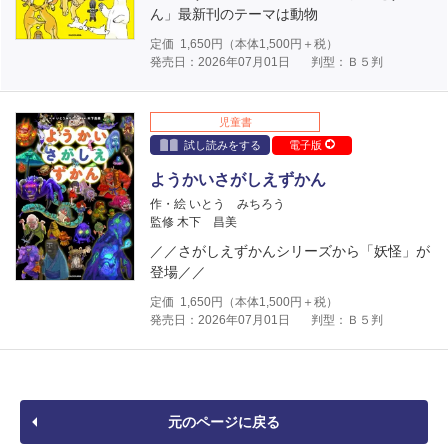
ん」最新刊のテーマは動物
定価
1,650
円（本体
1,500
円＋税）
発売日：2026年07月01日
判型：Ｂ５判
児童書
試し読みをする
電子版
ようかいさがしえずかん
作・絵 いとう みちろう
監修 木下 昌美
／／さがしえずかんシリーズから「妖怪」が
登場／／
定価
1,650
円（本体
1,500
円＋税）
発売日：2026年07月01日
判型：Ｂ５判
元のページに戻る