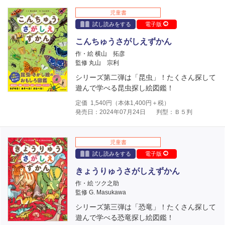
児童書
試し読みをする
電子版
こんちゅうさがしえずかん
作・絵 横山 拓彦
監修 丸山 宗利
シリーズ第二弾は「昆虫」！たくさん探して
遊んで学べる昆虫探し絵図鑑！
定価
1,540
円（本体
1,400
円＋税）
発売日：2024年07月24日
判型：Ｂ５判
児童書
試し読みをする
電子版
きょうりゅうさがしえずかん
作・絵 ツク之助
監修 G. Masukawa
シリーズ第三弾は「恐竜」！たくさん探して
遊んで学べる恐竜探し絵図鑑！