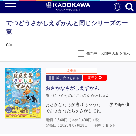
てつどうさがしえずかんと同じシリーズの一
覧
6
件
発売中・公開中のみを表示
児童書
試し読みをする
電子版
おさかなさがしえずかん
作・絵 さかなのおにいさん かわちゃん
おさかなたちが逃げちゃった！世界の海や川
でおさかなたちをさがしてね！！
定価
1,540
円（本体
1,400
円＋税）
発売日：2023年07月28日
判型：Ｂ５判