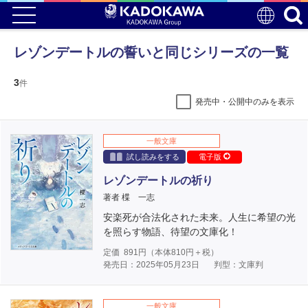
レゾンデートルの誓いと同じシリーズの一覧
3
件
発売中・公開中のみを表示
一般文庫
試し読みをする
電子版
レゾンデートルの祈り
著者 楪 一志
安楽死が合法化された未来。人生に希望の光
を照らす物語、待望の文庫化！
定価
891
円（本体
810
円＋税）
発売日：2025年05月23日
判型：文庫判
一般文庫