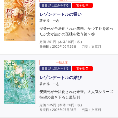
試し読みをする
電子版
レゾンデートルの誓い
著者 楪 一志
安楽死が合法化された未来。かつて死を願っ
た少女が誰かの孤独を救う第２巻
定価
891
円（本体
810
円＋税）
発売日：2025年06月25日
判型：文庫判
一般文庫
試し読みをする
電子版
レゾンデートルの結び
著者 楪 一志
安楽死が合法化された未来。大人気シリーズ
待望の書き下ろし最新刊！
定価
935
円（本体
850
円＋税）
発売日：2025年07月25日
判型：文庫判