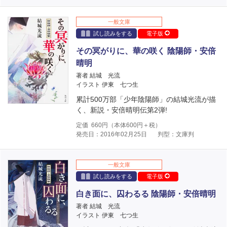
一般文庫
試し読みをする
電子版
その冥がりに、華の咲く 陰陽師・安倍
晴明
著者 結城 光流
イラスト 伊東 七つ生
累計500万部「少年陰陽師」の結城光流が描
く、新説・安倍晴明伝第2弾!
定価
660
円（本体
600
円＋税）
発売日：2016年02月25日
判型：文庫判
一般文庫
試し読みをする
電子版
白き面に、囚わるる 陰陽師・安倍晴明
著者 結城 光流
イラスト 伊東 七つ生