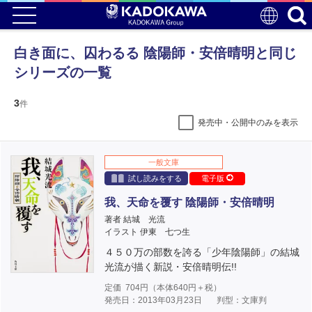
白き面に、囚わるる 陰陽師・安倍晴明と同じ
シリーズの一覧
3
件
発売中・公開中のみを表示
一般文庫
試し読みをする
電子版
我、天命を覆す 陰陽師・安倍晴明
著者 結城 光流
イラスト 伊東 七つ生
４５０万の部数を誇る「少年陰陽師」の結城
光流が描く新説・安倍晴明伝!!
定価
704
円（本体
640
円＋税）
発売日：2013年03月23日
判型：文庫判