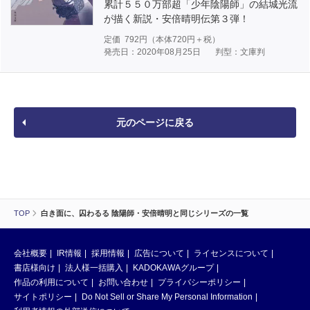
累計５５０万部超「少年陰陽師」の結城光流
が描く新説・安倍晴明伝第３弾！
定価
792
円（本体
720
円＋税）
発売日：2020年08月25日
判型：文庫判
元のページに戻る
TOP
白き面に、囚わるる 陰陽師・安倍晴明と同じシリーズの一覧
会社概要
IR情報
採用情報
広告について
ライセンスについて
書店様向け
法人様一括購入
KADOKAWAグループ
作品の利用について
お問い合わせ
プライバシーポリシー
サイトポリシー
Do Not Sell or Share My Personal Information