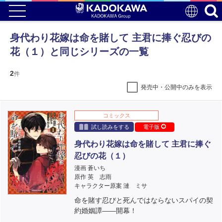
身代わり花嫁は命を賭して 主君に捧ぐ忍びの
花（１）と同じシリーズの一覧
2
件
発売中・公開中のみを表示
コミックス
試し読みをする
電子版
身代わり花嫁は命を賭して 主君に捧ぐ
忍びの花（１）
漫画 蒼いち
原作 英 志雨
キャラクター原案 漣 ミサ
命を賭す忍びと死んではならないスパイの契
約婚姻譚――開幕！