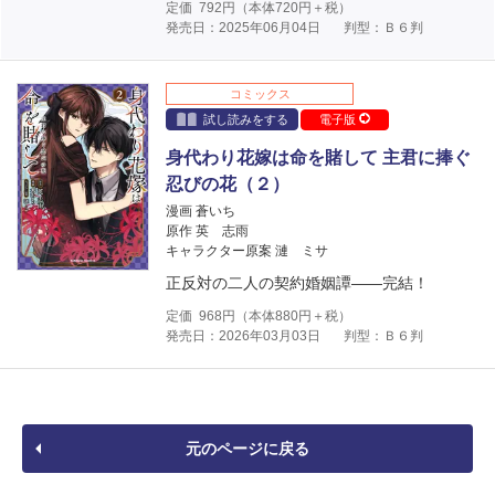
定価
792
円（本体
720
円＋税）
発売日：2025年06月04日
判型：Ｂ６判
コミックス
試し読みをする
電子版
身代わり花嫁は命を賭して 主君に捧ぐ
忍びの花（２）
漫画 蒼いち
原作 英 志雨
キャラクター原案 漣 ミサ
正反対の二人の契約婚姻譚――完結！
定価
968
円（本体
880
円＋税）
発売日：2026年03月03日
判型：Ｂ６判
元のページに戻る