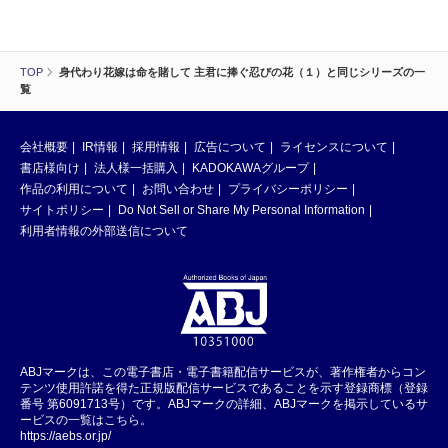
TOP
身代わり花嫁は命を賭して 主君に捧ぐ忍びの花（１）と同じシリーズの一
覧
会社概要
IR情報
採用情報
広告について
ライセンスについて
書店様向け
法人様一括購入
KADOKAWAグループ
作品の利用について
お問い合わせ
プライバシーポリシー
サイトポリシー
Do Not Sell or Share My Personal Information
利用者情報の外部送信について
ABJマークは、この電子書店・電子書籍配信サービスが、著作権者からコン
テンツ使用許諾を得た正規版配信サービスであることを示す登録商標（登録
番号 第6091713号）です。ABJマークの詳細、ABJマークを掲示しているサ
ービスの一覧はこちら。
https://aebs.or.jp/