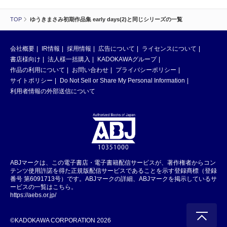
TOP
ゆうきまさみ初期作品集 early days(2)と同じシリーズの一覧
会社概要
IR情報
採用情報
広告について
ライセンスについて
書店様向け
法人様一括購入
KADOKAWAグループ
作品の利用について
お問い合わせ
プライバシーポリシー
サイトポリシー
Do Not Sell or Share My Personal Information
利用者情報の外部送信について
ABJマークは、この電子書店・電子書籍配信サービスが、著作権者からコン
テンツ使用許諾を得た正規版配信サービスであることを示す登録商標（登録
番号 第6091713号）です。ABJマークの詳細、ABJマークを掲示しているサ
ービスの一覧はこちら。
https://aebs.or.jp/
©KADOKAWA CORPORATION 2026