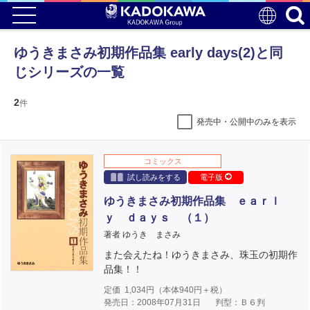
ゆうきまさみ初期作品集 early days(2)と同
じシリーズの一覧
2
件
発売中・公開中のみを表示
コミックス
試し読みをする
電子版
ゆうきまさみ初期作品集 ｅａｒｌ
ｙ ｄａｙｓ （１）
著者 ゆうき まさみ
また会えたね！ゆうきまさみ、珠玉の初期作
品集！！
定価
1,034
円（本体
940
円＋税）
発売日：2008年07月31日
判型：Ｂ６判