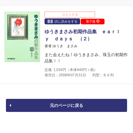
コミックス
試し読みをする
電子版
ゆうきまさみ初期作品集 ｅａｒｌ
ｙ ｄａｙｓ （２）
著者 ゆうき まさみ
また会えたね！ゆうきまさみ、珠玉の初期作
品集！！
定価
1,034
円（本体
940
円＋税）
発売日：2008年07月31日
判型：Ｂ６判
元のページに戻る