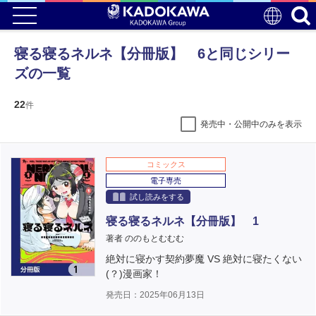
寝る寝るネルネ【分冊版】 6と同じシリー
ズの一覧
22
件
発売中・公開中のみを表示
コミックス
電子専売
試し読みをする
寝る寝るネルネ【分冊版】 1
著者 ののもとむむむ
絶対に寝かす契約夢魔 VS 絶対に寝たくない
(？)漫画家！
発売日：2025年06月13日