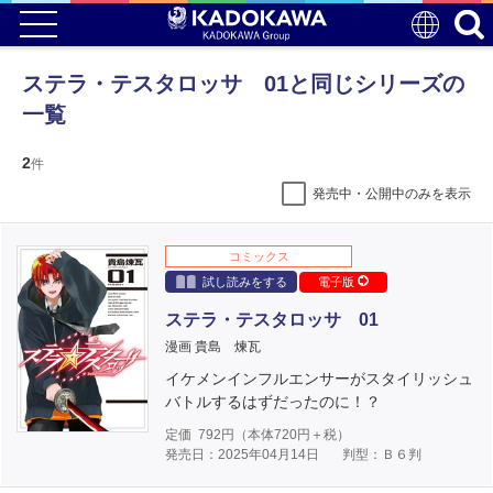
ステラ・テスタロッサ 01と同じシリーズの
一覧
2
件
発売中・公開中のみを表示
コミックス
試し読みをする
電子版
ステラ・テスタロッサ 01
漫画 貴島 煉瓦
イケメンインフルエンサーがスタイリッシュ
バトルするはずだったのに！？
定価
792
円（本体
720
円＋税）
発売日：2025年04月14日
判型：Ｂ６判