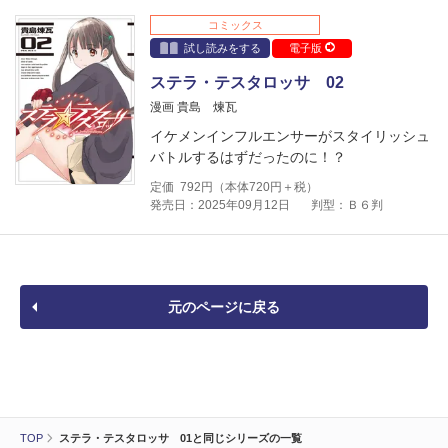
コミックス
試し読みをする
電子版
ステラ・テスタロッサ 02
漫画 貴島 煉瓦
イケメンインフルエンサーがスタイリッシュ
バトルするはずだったのに！？
定価
792
円（本体
720
円＋税）
発売日：2025年09月12日
判型：Ｂ６判
元のページに戻る
TOP
ステラ・テスタロッサ 01と同じシリーズの一覧