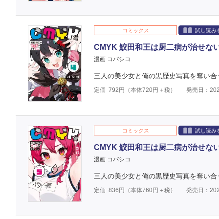
コミックス
試し読み
CMYK 鮫田和王は厨二病が治せない 
漫画 コバシコ
三人の美少女と俺の黒歴史写真を奪い合
定価
792
円（本体
720
円＋税）
発売日：202
コミックス
試し読み
CMYK 鮫田和王は厨二病が治せない 
漫画 コバシコ
三人の美少女と俺の黒歴史写真を奪い合
定価
836
円（本体
760
円＋税）
発売日：202