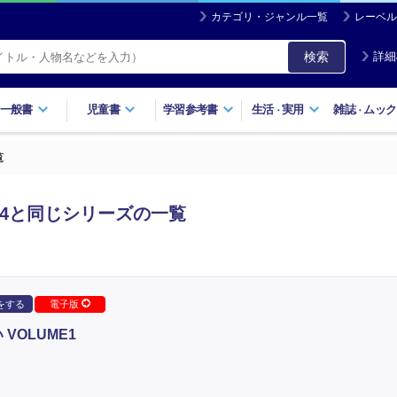
カテゴリ・ジャンル一覧
レーベル
検索
詳細
一般書
児童書
学習参考書
生活
実用
雑誌
ムック
・
・
覧
ME4と同じシリーズの一覧
をする
電子版
VOLUME1