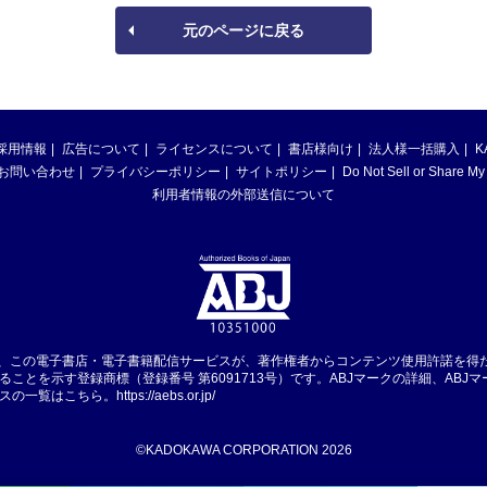
元のページに戻る
採用情報
広告について
ライセンスについて
書店様向け
法人様一括購入
K
お問い合わせ
プライバシーポリシー
サイトポリシー
Do Not Sell or Share My
利用者情報の外部送信について
は、この電子書店・電子書籍配信サービスが、著作権者からコンテンツ使用許諾を得
ることを示す登録商標（登録番号 第6091713号）です。ABJマークの詳細、ABJ
スの一覧はこちら。
https://aebs.or.jp/
©KADOKAWA CORPORATION 2026