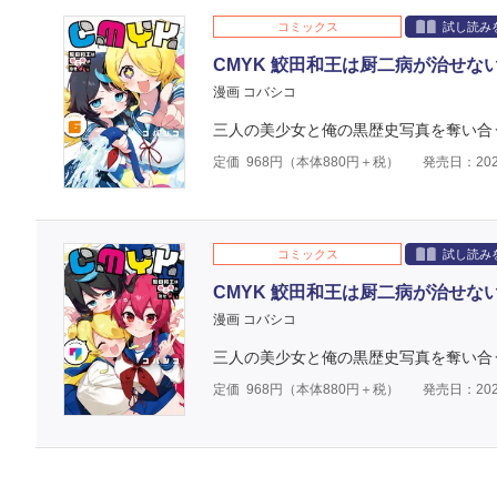
コミックス
試し読み
CMYK 鮫田和王は厨二病が治せない 
漫画 コバシコ
三人の美少女と俺の黒歴史写真を奪い合
定価
968
円（本体
880
円＋税）
発売日：202
コミックス
試し読み
CMYK 鮫田和王は厨二病が治せない 
漫画 コバシコ
三人の美少女と俺の黒歴史写真を奪い合
定価
968
円（本体
880
円＋税）
発売日：202