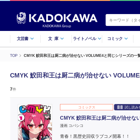
文芸書
文庫
ライトノベル
コミック
TOP
CMYK 鮫田和王は厨二病が治せない VOLUME4と同じシリーズの一
CMYK 鮫田和王は厨二病が治せない VOLU
7
件
コミックス
試し読み
CMYK 鮫田和王は厨二病が治せない 
漫画 コバシコ
青春！黒歴史回収ラブコメ開幕！！