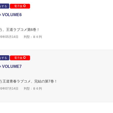
をする
電子版
VOLUME6
う、王道ラブコメ第6巻！
6年05月14日
判型：Ｂ６判
をする
電子版
VOLUME7
う王道青春ラブコメ、完結の第7巻！
6年07月14日
判型：Ｂ６判