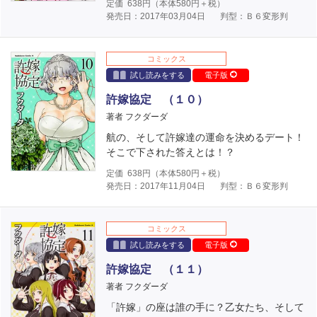
定価
638
円（本体
580
円＋税）
発売日：2017年03月04日
判型：Ｂ６変形判
コミックス
試し読みをする
電子版
許嫁協定 （１０）
著者 フクダーダ
航の、そして許嫁達の運命を決めるデート！
そこで下された答えとは！？
定価
638
円（本体
580
円＋税）
発売日：2017年11月04日
判型：Ｂ６変形判
コミックス
試し読みをする
電子版
許嫁協定 （１１）
著者 フクダーダ
「許嫁」の座は誰の手に？乙女たち、そして