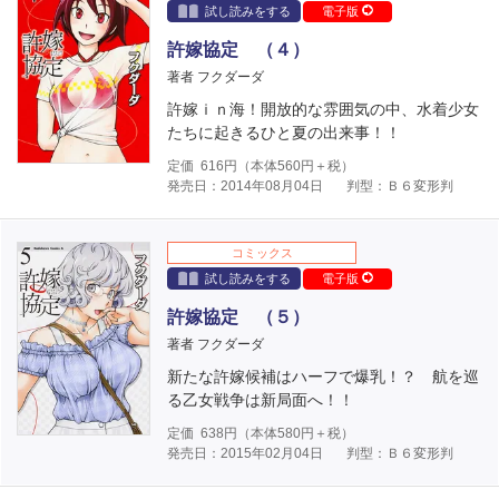
試し読みをする
電子版
許嫁協定 （４）
著者 フクダーダ
許嫁ｉｎ海！開放的な雰囲気の中、水着少女
たちに起きるひと夏の出来事！！
定価
616
円（本体
560
円＋税）
発売日：2014年08月04日
判型：Ｂ６変形判
コミックス
試し読みをする
電子版
許嫁協定 （５）
著者 フクダーダ
新たな許嫁候補はハーフで爆乳！？ 航を巡
る乙女戦争は新局面へ！！
定価
638
円（本体
580
円＋税）
発売日：2015年02月04日
判型：Ｂ６変形判