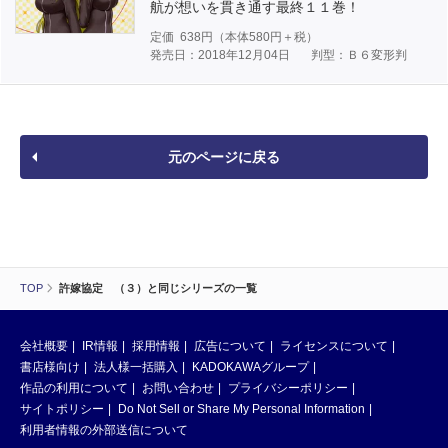
航が想いを貫き通す最終１１巻！
定価
638
円（本体
580
円＋税）
発売日：2018年12月04日
判型：Ｂ６変形判
元のページに戻る
TOP
許嫁協定 （３）と同じシリーズの一覧
会社概要
IR情報
採用情報
広告について
ライセンスについて
書店様向け
法人様一括購入
KADOKAWAグループ
作品の利用について
お問い合わせ
プライバシーポリシー
サイトポリシー
Do Not Sell or Share My Personal Information
利用者情報の外部送信について