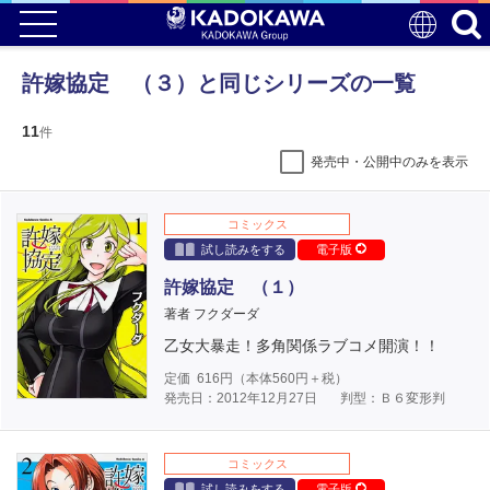
許嫁協定 （３）と同じシリーズの一覧
11
件
発売中・公開中のみを表示
コミックス
試し読みをする
電子版
許嫁協定 （１）
著者 フクダーダ
乙女大暴走！多角関係ラブコメ開演！！
定価
616
円（本体
560
円＋税）
発売日：2012年12月27日
判型：Ｂ６変形判
コミックス
試し読みをする
電子版