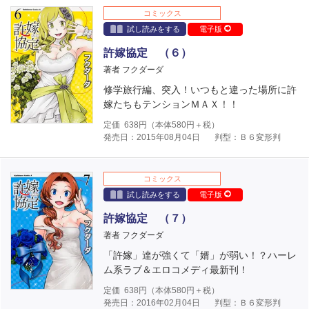
コミックス
試し読みをする
電子版
許嫁協定 （６）
著者 フクダーダ
修学旅行編、突入！いつもと違った場所に許
嫁たちもテンションＭＡＸ！！
定価
638
円（本体
580
円＋税）
発売日：2015年08月04日
判型：Ｂ６変形判
コミックス
試し読みをする
電子版
許嫁協定 （７）
著者 フクダーダ
「許嫁」達が強くて「婿」が弱い！？ハーレ
ム系ラブ＆エロコメディ最新刊！
定価
638
円（本体
580
円＋税）
発売日：2016年02月04日
判型：Ｂ６変形判