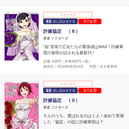
コミックス
試し読みをする
電子版
許嫁協定 （８）
著者 フクダーダ
“姑”登場で乙女たちの緊張感はMAX！許嫁軍
団の覚悟が試される最新刊！
定価
638
円（本体
580
円＋税）
発売日：2016年08月04日
判型：Ｂ６変形判
コミックス
試し読みをする
電子版
許嫁協定 （９）
著者 フクダーダ
５人のうち、選ばれるのは１人！改めて実感
した「協定」の掟に許嫁軍団は？