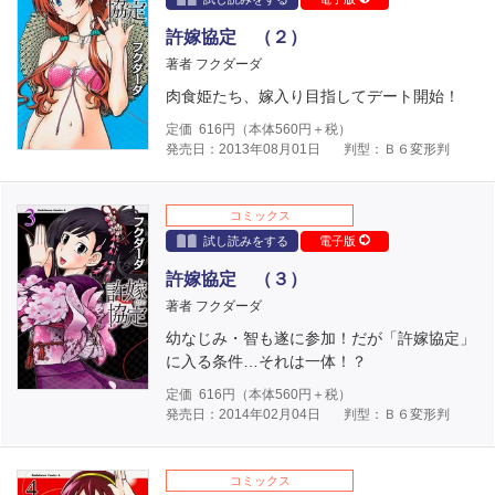
許嫁協定 （２）
著者 フクダーダ
肉食姫たち、嫁入り目指してデート開始！
定価
616
円（本体
560
円＋税）
発売日：2013年08月01日
判型：Ｂ６変形判
コミックス
試し読みをする
電子版
許嫁協定 （３）
著者 フクダーダ
幼なじみ・智も遂に参加！だが「許嫁協定」
に入る条件…それは一体！？
定価
616
円（本体
560
円＋税）
発売日：2014年02月04日
判型：Ｂ６変形判
コミックス