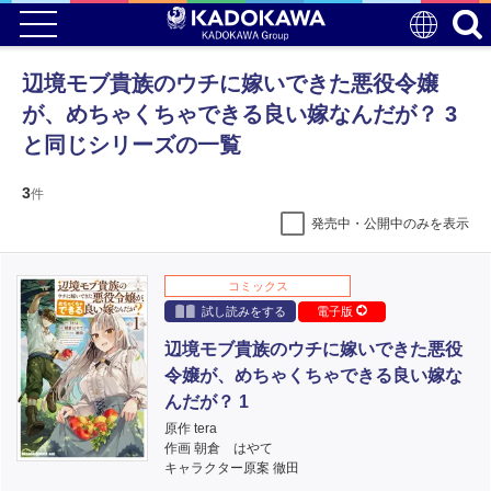
辺境モブ貴族のウチに嫁いできた悪役令嬢
が、めちゃくちゃできる良い嫁なんだが？ 3
と同じシリーズの一覧
3
件
発売中・公開中のみを表示
コミックス
試し読みをする
電子版
辺境モブ貴族のウチに嫁いできた悪役
令嬢が、めちゃくちゃできる良い嫁な
んだが？ 1
原作 tera
作画 朝倉 はやて
キャラクター原案 徹田