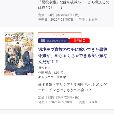
「悪役令嬢」な嫁を破滅ルートから救えるの
は俺だけ――!?
定価
924
円（本体
840
円＋税）
発売日：2025年03月07日
判型：Ｂ６判
コミックス
試し読みをする
電子版
辺境モブ貴族のウチに嫁いできた悪役
令嬢が、めちゃくちゃできる良い嫁な
んだが？ 2
原作 tera
作画 朝倉 はやて
キャラクター原案 徹田
愛する嫁・アリシアと学園生活へ！ 乙女ゲ
ーヒロインとのまさかの出会い？
定価
792
円（本体
720
円＋税）
発売日：2025年09月09日
判型：Ｂ６判