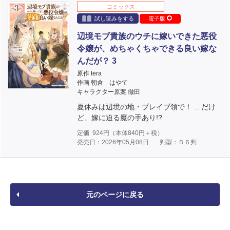
コミックス
試し読みをする
電子版
辺境モブ貴族のウチに嫁いできた悪役
令嬢が、めちゃくちゃできる良い嫁な
んだが？ 3
原作 tera
作画 朝倉 はやて
キャラクター原案 徹田
夏休みは辺境の地・ブレイブ領で！ …だけ
ど、嫁に迫る魔の手あり!?
定価
924
円（本体
840
円＋税）
発売日：2026年05月08日
判型：Ｂ６判
元のページに戻る