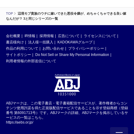
TOP
辺境モブ貴族のウチに嫁いできた悪役令嬢が、めちゃくちゃできる良い嫁
なんだが？ 3と同じシリーズの一覧
会社概要
IR情報
採用情報
広告について
ライセンスについて
書店様向け
法人様一括購入
KADOKAWAグループ
作品の利用について
お問い合わせ
プライバシーポリシー
サイトポリシー
Do Not Sell or Share My Personal Information
利用者情報の外部送信について
ABJマークは、この電子書店・電子書籍配信サービスが、著作権者からコン
テンツ使用許諾を得た正規版配信サービスであることを示す登録商標（登録
番号 第6091713号）です。ABJマークの詳細、ABJマークを掲示しているサ
ービスの一覧はこちら。
https://aebs.or.jp/