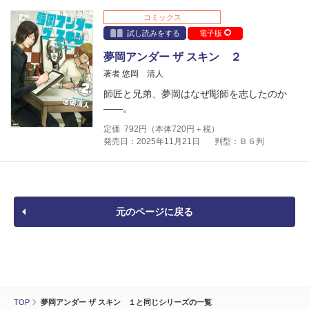
コミックス
試し読みをする
電子版
夢岡アンダー ザ スキン ２
著者 悠岡 清人
師匠と兄弟、夢岡はなぜ彫師を志したのか
――。
定価
792
円（本体
720
円＋税）
発売日：2025年11月21日
判型：Ｂ６判
元のページに戻る
TOP
夢岡アンダー ザ スキン １と同じシリーズの一覧