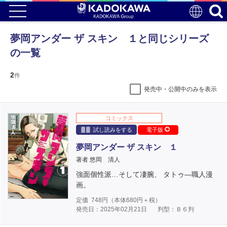
夢岡アンダー ザ スキン １と同じシリーズ
の一覧
2
件
発売中・公開中のみを表示
コミックス
試し読みをする
電子版
夢岡アンダー ザ スキン １
著者 悠岡 清人
強面個性派…そして凄腕、 タトゥ―職人漫
画。
定価
748
円（本体
680
円＋税）
発売日：2025年02月21日
判型：Ｂ６判