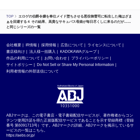
TOP
エロゲの伯爵令嬢を奉仕メイド堕ちさせる悪役御曹司に転生した俺はざま
ぁを回避する４ その結果、高貴なサキュバス母娘が毎日尽くしに来るのだが……
と同じシリーズの一覧
会社概要
IR情報
採用情報
広告について
ライセンスについて
書店様向け
法人様一括購入
KADOKAWAグループ
作品の利用について
お問い合わせ
プライバシーポリシー
サイトポリシー
Do Not Sell or Share My Personal Information
利用者情報の外部送信について
ABJマークは、この電子書店・電子書籍配信サービスが、著作権者からコン
テンツ使用許諾を得た正規版配信サービスであることを示す登録商標（登録
番号 第6091713号）です。ABJマークの詳細、ABJマークを掲示しているサ
ービスの一覧はこちら。
https://aebs.or.jp/