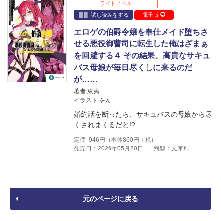
ライトノベル
試し読みをする
電子版
エロゲの伯爵令嬢を奉仕メイド堕ちさ
せる悪役御曹司に転生した俺はざまぁ
を回避する４ その結果、高貴なサキュ
バス母娘が毎日尽くしに来るのだ
が……
著者 東夷
イラスト をん
婚約話を断ったら、サキュバスの母娘から尽
くされまくるだと!?
定価
946
円（本体
860
円＋税）
発売日：2026年05月20日
判型：文庫判
元のページに戻る