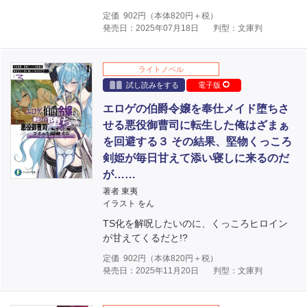
定価
902
円（本体
820
円＋税）
発売日：2025年07月18日
判型：文庫判
ライトノベル
試し読みをする
電子版
エロゲの伯爵令嬢を奉仕メイド堕ちさ
せる悪役御曹司に転生した俺はざまぁ
を回避する３ その結果、堅物くっころ
剣姫が毎日甘えて添い寝しに来るのだ
が……
著者 東夷
イラスト をん
TS化を解呪したいのに、くっころヒロイン
が甘えてくるだと!?
定価
902
円（本体
820
円＋税）
発売日：2025年11月20日
判型：文庫判