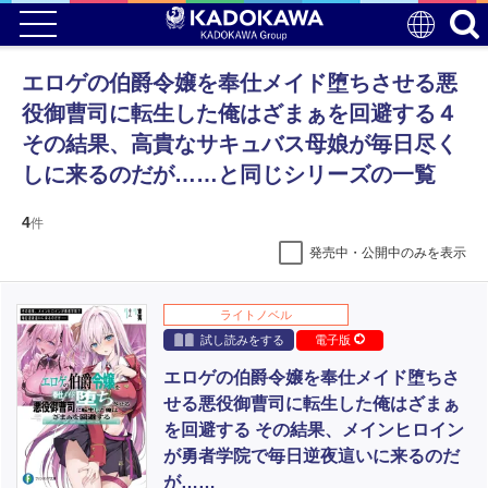
エロゲの伯爵令嬢を奉仕メイド堕ちさせる悪
役御曹司に転生した俺はざまぁを回避する４
その結果、高貴なサキュバス母娘が毎日尽く
しに来るのだが……と同じシリーズの一覧
4
件
発売中・公開中のみを表示
ライトノベル
試し読みをする
電子版
エロゲの伯爵令嬢を奉仕メイド堕ちさ
せる悪役御曹司に転生した俺はざまぁ
を回避する その結果、メインヒロイン
が勇者学院で毎日逆夜這いに来るのだ
が……