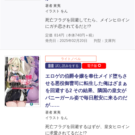
著者 東夷
イラスト をん
死亡フラグを回避してたら、メインヒロイン
にガチ恋されてるだと!?
定価
814
円（本体
740
円＋税）
発売日：2025年02月20日
判型：文庫判
ライトノベル
試し読みをする
電子版
エロゲの伯爵令嬢を奉仕メイド堕ちさ
せる悪役御曹司に転生した俺はざまぁ
を回避する2 その結果、隣国の皇女が
バニーガール姿で毎日慰安に来るのだ
が……
著者 東夷
イラスト をん
死亡フラグを回避するはずが、皇女ヒロイン
に求愛されてるだと!?