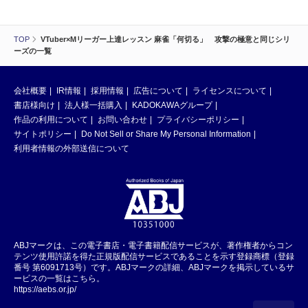
TOP
VTuber×Mリーガー上達レッスン 麻雀「何切る」 攻撃の極意と同じシリ
ーズの一覧
会社概要
IR情報
採用情報
広告について
ライセンスについて
書店様向け
法人様一括購入
KADOKAWAグループ
作品の利用について
お問い合わせ
プライバシーポリシー
サイトポリシー
Do Not Sell or Share My Personal Information
利用者情報の外部送信について
ABJマークは、この電子書店・電子書籍配信サービスが、著作権者からコン
テンツ使用許諾を得た正規版配信サービスであることを示す登録商標（登録
番号 第6091713号）です。ABJマークの詳細、ABJマークを掲示しているサ
ービスの一覧はこちら。
https://aebs.or.jp/