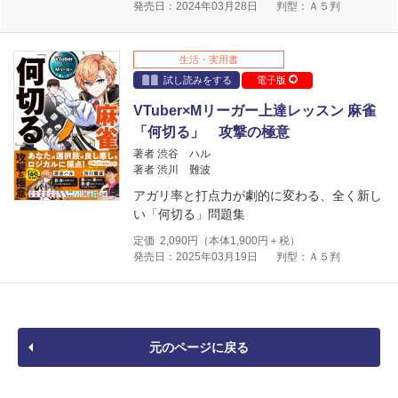
発売日：2024年03月28日
判型：Ａ５判
生活・実用書
試し読みをする
電子版
VTuber×Mリーガー上達レッスン 麻雀
「何切る」 攻撃の極意
著者 渋谷 ハル
著者 渋川 難波
アガリ率と打点力が劇的に変わる、全く新し
い「何切る」問題集
定価
2,090
円（本体
1,900
円＋税）
発売日：2025年03月19日
判型：Ａ５判
元のページに戻る