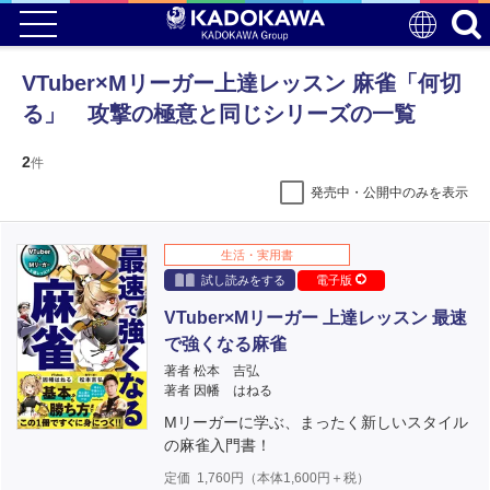
VTuber×Mリーガー上達レッスン 麻雀「何切
る」 攻撃の極意と同じシリーズの一覧
2
件
発売中・公開中のみを表示
生活・実用書
試し読みをする
電子版
VTuber×Mリーガー 上達レッスン 最速
で強くなる麻雀
著者 松本 吉弘
著者 因幡 はねる
Mリーガーに学ぶ、まったく新しいスタイル
の麻雀入門書！
定価
1,760
円（本体
1,600
円＋税）