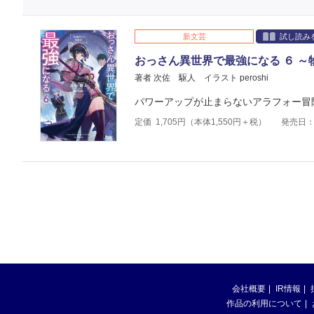
新文芸
試し読み
おっさん異世界で最強になる ６ 
著者 次佐 駆人
イラスト peroshi
パワーアップが止まらないアラフォー冒
定価
1,705
円（本体
1,550
円＋税）
発売日：2
会社概要
IR情報
作品の利用について