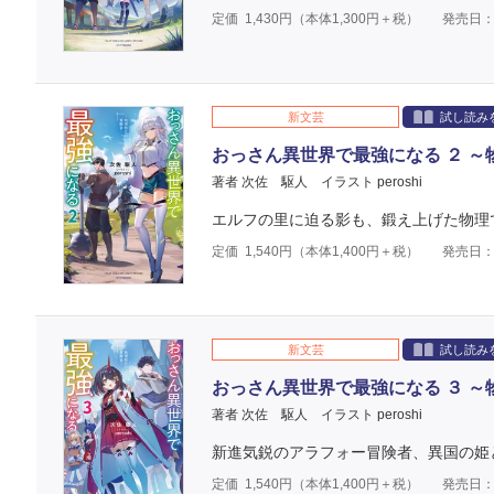
定価
1,430
円（本体
1,300
円＋税）
発売日：2
新文芸
試し読み
おっさん異世界で最強になる ２ 
著者 次佐 駆人
イラスト peroshi
エルフの里に迫る影も、鍛え上げた物理
定価
1,540
円（本体
1,400
円＋税）
発売日：2
新文芸
試し読み
おっさん異世界で最強になる ３ 
著者 次佐 駆人
イラスト peroshi
新進気鋭のアラフォー冒険者、異国の姫
定価
1,540
円（本体
1,400
円＋税）
発売日：2