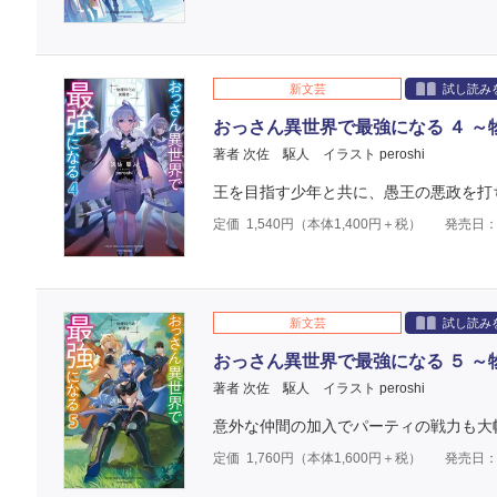
新文芸
試し読み
おっさん異世界で最強になる ４ 
著者 次佐 駆人
イラスト peroshi
王を目指す少年と共に、愚王の悪政を打
定価
1,540
円（本体
1,400
円＋税）
発売日：2
新文芸
試し読み
おっさん異世界で最強になる ５ 
著者 次佐 駆人
イラスト peroshi
意外な仲間の加入でパーティの戦力も大
定価
1,760
円（本体
1,600
円＋税）
発売日：2