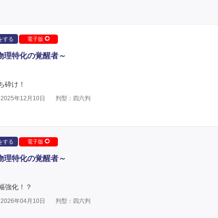
をする
電子版
～物理特化の覚醒者～
ち砕け！
025年12月10日
判型：四六判
をする
電子版
～物理特化の覚醒者～
幅強化！？
026年04月10日
判型：四六判