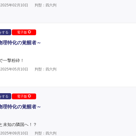
025年02月10日
判型：四六判
をする
電子版
～物理特化の覚醒者～
で一撃粉砕！
025年05月10日
判型：四六判
をする
電子版
～物理特化の覚醒者～
と未知の隣国へ！？
025年09月10日
判型：四六判