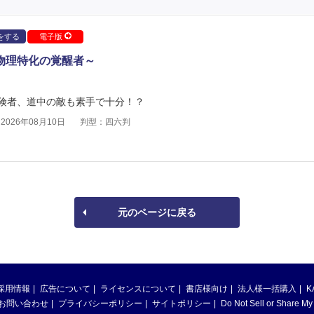
をする
電子版
～物理特化の覚醒者～
険者、道中の敵も素手で十分！？
026年08月10日
判型：四六判
元のページに戻る
採用情報
広告について
ライセンスについて
書店様向け
法人様一括購入
K
お問い合わせ
プライバシーポリシー
サイトポリシー
Do Not Sell or Share My