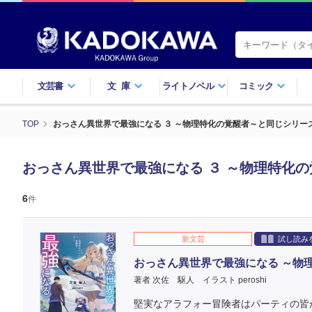
文芸書
文庫
ライトノベル
コミック
TOP
おっさん異世界で最強になる ３ ～物理特化の覚醒者～と同じシリー
おっさん異世界で最強になる ３ ～物理特化
6
件
新文芸
試し読み
おっさん異世界で最強になる ～物
著者 次佐 駆人
イラスト peroshi
堅実なアラフォー冒険者はパーティの皆