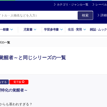
カテゴリ・ジャンル一覧
レーベル
検索
詳細
一般書
児童書
学習参考書
生活
実用
雑誌
ムック
・
・
ズの一覧
の覚醒者～と同じシリーズの一覧
をする
電子版
理特化の覚醒者～
からも慕われすぎる？