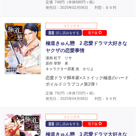
定価
748
円（本体
680
円＋税）
発売日：2025年02月06日
判型：Ｂ６判
コミックス
試し読みをする
電子版
極道きゅん戀 2 恋愛ドラマ大好きな
ヤクザの恋愛事情
漫画 松下 リサ
原作 草野 來
キャラクター原案 炎 かりよ
恋愛ドラマ脚本家×ストイック極道のハード
ボイルド☆ラブコメ第2弾！
定価
792
円（本体
720
円＋税）
発売日：2025年04月08日
判型：Ｂ６判
コミックス
試し読みをする
電子版
極道きゅん戀 3 恋愛ドラマ大好きな