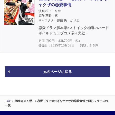
ヤクザの恋愛事情
漫画 松下 リサ
原作 草野 來
キャラクター原案 炎 かりよ
恋愛ドラマ脚本家×ストイック極道のハード
ボイルド☆ラブコメ堂々完結！
定価
792
円（本体
720
円＋税）
発売日：2025年10月08日
判型：Ｂ６判
元のページに戻る
TOP
極道きゅん戀 1 恋愛ドラマ大好きなヤクザの恋愛事情と同じシリーズの
一覧