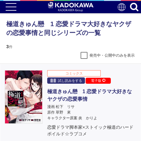
極道きゅん戀 1 恋愛ドラマ大好きなヤクザ
の恋愛事情と同じシリーズの一覧
3
件
発売中・公開中のみを表示
コミックス
試し読みをする
電子版
極道きゅん戀 1 恋愛ドラマ大好きな
ヤクザの恋愛事情
漫画 松下 リサ
原作 草野 來
キャラクター原案 炎 かりよ
恋愛ドラマ脚本家×ストイック極道のハード
ボイルド☆ラブコメ