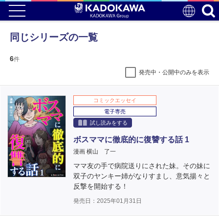
同じシリーズの一覧
6
件
発売中・公開中のみを表示
コミックエッセイ
電子専売
試し読みをする
ボスママに徹底的に復讐する話 1
漫画 横山 了一
ママ友の手で病院送りにされた妹。その妹に
双子のヤンキー姉がなりすまし、意気揚々と
反撃を開始する！
発売日：2025年01月31日