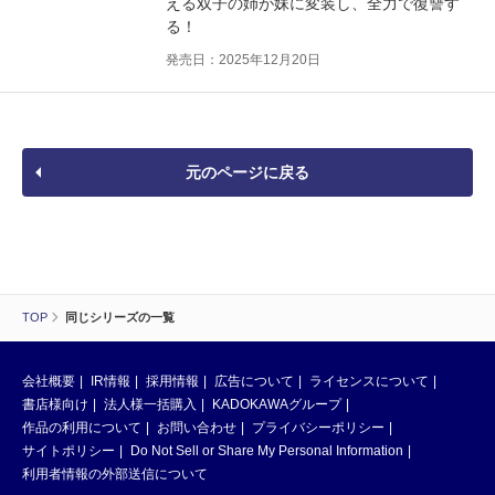
える双子の姉が妹に変装し、全力で復讐す
る！
発売日：2025年12月20日
元のページに戻る
TOP
同じシリーズの一覧
会社概要
IR情報
採用情報
広告について
ライセンスについて
書店様向け
法人様一括購入
KADOKAWAグループ
作品の利用について
お問い合わせ
プライバシーポリシー
サイトポリシー
Do Not Sell or Share My Personal Information
利用者情報の外部送信について