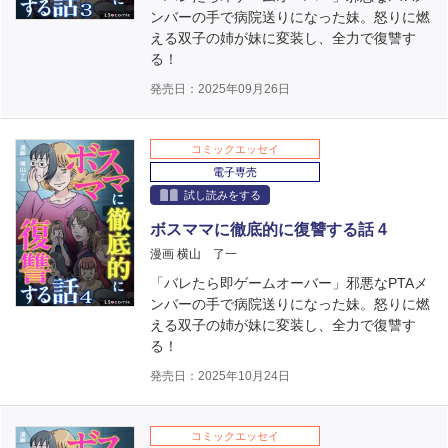
ンバーの手で病院送りになった妹。怒りに燃
える双子の姉が妹に変装し、全力で復讐す
る！
発売日：2025年09月26日
コミックエッセイ
電子専売
試し読みをする
ボスママに徹底的に復讐する話 4
漫画 横山 了一
「バレたら即ゲームオーバー」邪悪なPTAメ
ンバーの手で病院送りになった妹。怒りに燃
える双子の姉が妹に変装し、全力で復讐す
る！
発売日：2025年10月24日
コミックエッセイ