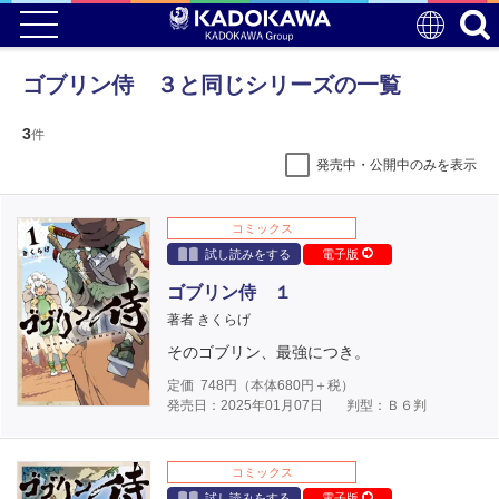
ゴブリン侍 ３と同じシリーズの一覧
3
件
発売中・公開中のみを表示
コミックス
試し読みをする
電子版
ゴブリン侍 １
著者 きくらげ
そのゴブリン、最強につき。
定価
748
円（本体
680
円＋税）
発売日：2025年01月07日
判型：Ｂ６判
コミックス
試し読みをする
電子版