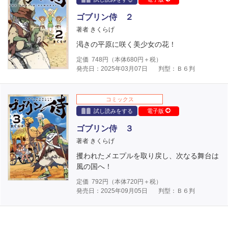
ゴブリン侍 ２
著者 きくらげ
渇きの平原に咲く美少女の花！
定価
748
円（本体
680
円＋税）
発売日：2025年03月07日
判型：Ｂ６判
コミックス
試し読みをする
電子版
ゴブリン侍 ３
著者 きくらげ
攫われたメエプルを取り戻し、次なる舞台は
風の国へ！
定価
792
円（本体
720
円＋税）
発売日：2025年09月05日
判型：Ｂ６判