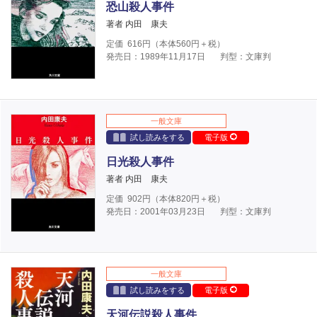
恐山殺人事件
著者 内田 康夫
定価
616
円（本体
560
円＋税）
発売日：1989年11月17日
判型：文庫判
一般文庫
試し読みをする
電子版
日光殺人事件
著者 内田 康夫
定価
902
円（本体
820
円＋税）
発売日：2001年03月23日
判型：文庫判
一般文庫
試し読みをする
電子版
天河伝説殺人事件