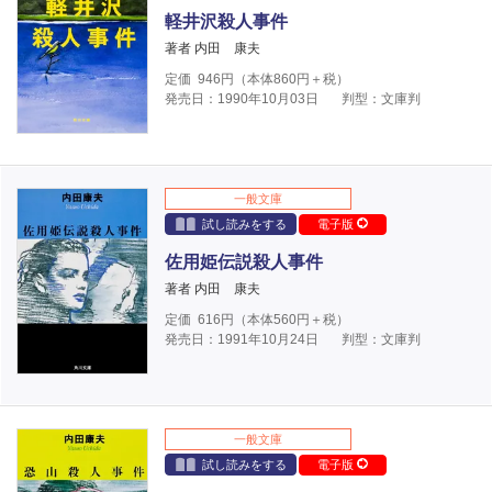
軽井沢殺人事件
著者 内田 康夫
定価
946
円（本体
860
円＋税）
発売日：1990年10月03日
判型：文庫判
一般文庫
試し読みをする
電子版
佐用姫伝説殺人事件
著者 内田 康夫
定価
616
円（本体
560
円＋税）
発売日：1991年10月24日
判型：文庫判
一般文庫
試し読みをする
電子版