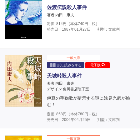
佐渡伝説殺人事件
著者 内田 康夫
定価
814
円（本体
740
円＋税）
発売日：1987年01月27日
判型：文庫判
一般文庫
試し読みをする
電子版
天城峠殺人事件
著者 内田 康夫
デザイン 角川書店装丁室
伊豆の手鞠歌が暗示する謎に浅見光彦が挑
む！
定価
858
円（本体
780
円＋税）
発売日：2006年04月25日
判型：文庫判
一般文庫