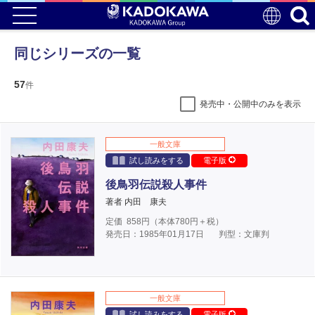
同じシリーズの一覧
57
件
発売中・公開中のみを表示
一般文庫
試し読みをする
電子版
後鳥羽伝説殺人事件
著者 内田 康夫
定価
858
円（本体
780
円＋税）
発売日：1985年01月17日
判型：文庫判
一般文庫
試し読みをする
電子版