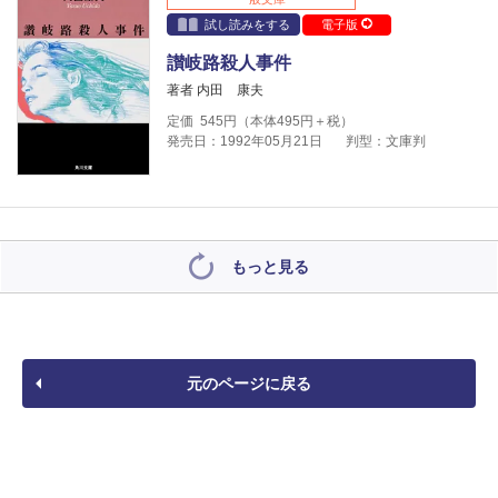
試し読みをする
電子版
讃岐路殺人事件
著者 内田 康夫
定価
545
円（本体
495
円＋税）
発売日：1992年05月21日
判型：文庫判
もっと見る
元のページに戻る