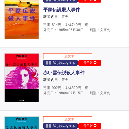
平家伝説殺人事件
著者 内田 康夫
定価
814
円（本体
740
円＋税）
発売日：1985年05月30日
判型：文庫判
一般文庫
試し読みをする
電子版
赤い雲伝説殺人事件
著者 内田 康夫
定価
902
円（本体
820
円＋税）
発売日：1986年07月15日
判型：文庫判
一般文庫
試し読みをする
電子版