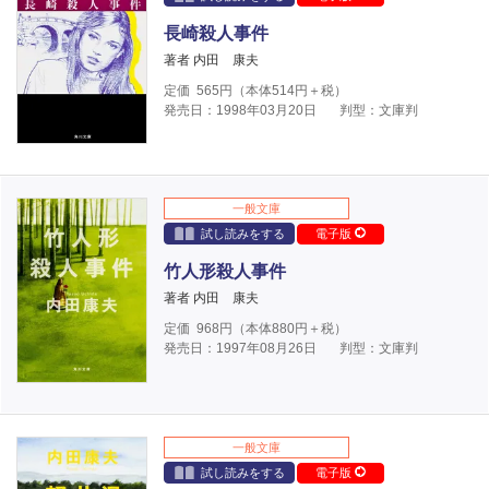
長崎殺人事件
著者 内田 康夫
定価
565
円（本体
514
円＋税）
発売日：1998年03月20日
判型：文庫判
一般文庫
試し読みをする
電子版
竹人形殺人事件
著者 内田 康夫
定価
968
円（本体
880
円＋税）
発売日：1997年08月26日
判型：文庫判
一般文庫
試し読みをする
電子版