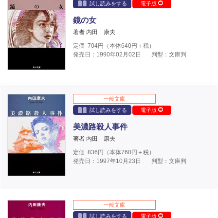
試し読みをする
電子版
鏡の女
著者 内田 康夫
定価
704
円（本体
640
円＋税）
発売日：1990年02月02日
判型：文庫判
一般文庫
試し読みをする
電子版
美濃路殺人事件
著者 内田 康夫
定価
836
円（本体
760
円＋税）
発売日：1997年10月23日
判型：文庫判
一般文庫
試し読みをする
電子版