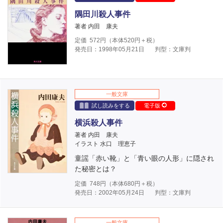
隅田川殺人事件
著者 内田 康夫
定価
572
円（本体
520
円＋税）
発売日：1998年05月21日
判型：文庫判
一般文庫
試し読みをする
電子版
横浜殺人事件
著者 内田 康夫
イラスト 水口 理恵子
童謡「赤い靴」と「青い眼の人形」に隠され
た秘密とは？
定価
748
円（本体
680
円＋税）
発売日：2002年05月24日
判型：文庫判
一般文庫