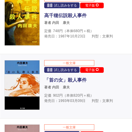
試し読みをする
電子版
高千穂伝説殺人事件
著者 内田 康夫
定価
748
円（本体
680
円＋税）
発売日：1987年10月23日
判型：文庫判
一般文庫
試し読みをする
電子版
「首の女」殺人事件
著者 内田 康夫
定価
902
円（本体
820
円＋税）
発売日：1993年03月09日
判型：文庫判
一般文庫