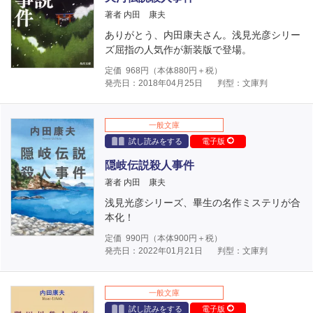
著者 内田 康夫
ありがとう、内田康夫さん。浅見光彦シリー
ズ屈指の人気作が新装版で登場。
定価
968
円（本体
880
円＋税）
発売日：2018年04月25日
判型：文庫判
一般文庫
試し読みをする
電子版
隠岐伝説殺人事件
著者 内田 康夫
浅見光彦シリーズ、畢生の名作ミステリが合
本化！
定価
990
円（本体
900
円＋税）
発売日：2022年01月21日
判型：文庫判
一般文庫
試し読みをする
電子版