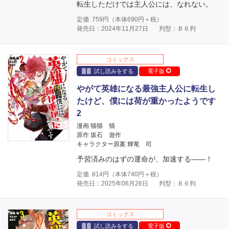
転生しただけでは主人公には、なれない。
定価
759
円（本体
690
円＋税）
発売日：2024年11月27日
判型：Ｂ６判
コミックス
試し読みをする
電子版
やがて英雄になる最強主人公に転生し
たけど、僕には荷が重かったようです
2
漫画 猫猫 猫
原作 坂石 遊作
キャラクター原案 輝竜 司
予習済みのはずの運命が、加速する――！
定価
814
円（本体
740
円＋税）
発売日：2025年06月26日
判型：Ｂ６判
コミックス
試し読みをする
電子版