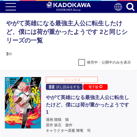
やがて英雄になる最強主人公に転生したけ
ど、僕には荷が重かったようです 2と同じシ
リーズの一覧
3
件
発売中・公開中のみを表示
コミックス
試し読みをする
電子版
やがて英雄になる最強主人公に転生し
たけど、僕には荷が重かったようです
1
漫画 猫猫 猫
原作 坂石 遊作
キャラクター原案 輝竜 司