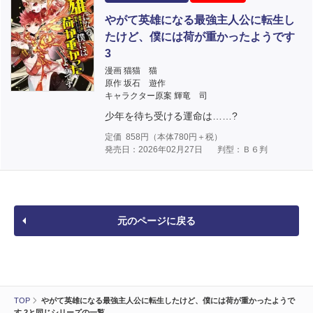
やがて英雄になる最強主人公に転生し
たけど、僕には荷が重かったようです
3
漫画 猫猫 猫
原作 坂石 遊作
キャラクター原案 輝竜 司
少年を待ち受ける運命は……?
定価
858
円（本体
780
円＋税）
発売日：2026年02月27日
判型：Ｂ６判
元のページに戻る
TOP
やがて英雄になる最強主人公に転生したけど、僕には荷が重かったようで
す 2と同じシリーズの一覧