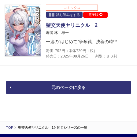
コミックス
試し読みをする
電子版
聖交天使ヤリニクル 2
著者 林 雄一
一途の“はじめて”争奪戦、決着の時!?
定価
792
円（本体
720
円＋税）
発売日：2025年09月26日
判型：Ｂ６判
元のページに戻る
TOP
聖交天使ヤリニクル 1と同じシリーズの一覧