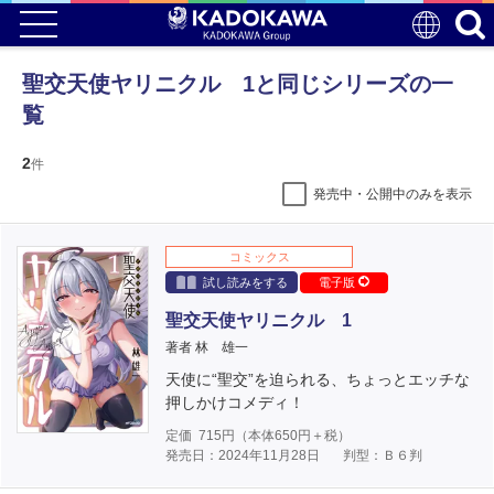
聖交天使ヤリニクル 1と同じシリーズの一
覧
2
件
発売中・公開中のみを表示
コミックス
試し読みをする
電子版
聖交天使ヤリニクル 1
著者 林 雄一
天使に“聖交”を迫られる、ちょっとエッチな
押しかけコメディ！
定価
715
円（本体
650
円＋税）
発売日：2024年11月28日
判型：Ｂ６判