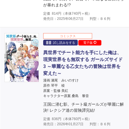
が暴れまわる!?
定価
814
円（本体
740
円＋税）
発売日：2025年06月27日
判型：Ｂ６判
コミックス
試し読みをする
電子版
異世界でチート能力を手にした俺は、
現実世界をも無双する ガールズサイド
3 ～華麗なる乙女たちの冒険は世界を
変えた～
漫画 瀬尾 みいのすけ
原作 琴平 稜
原案・監修 美紅
キャラクター原案 桑島 黎音
王国に潜む影。チート級ガールズが華麗に解
決! レクシア達の冒険譚完結!
定価
836
円（本体
760
円＋税）
発売日：2026年01月27日
判型：Ｂ６判