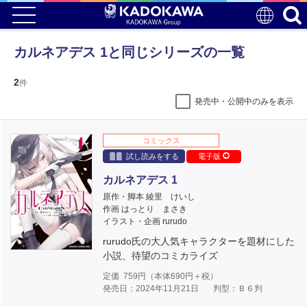
カルネアデス 1と同じシリーズの一覧
2
件
発売中・公開中のみを表示
コミックス
試し読みをする
電子版
カルネアデス 1
原作・脚本 綾里 けいし
作画 はっとり まさき
イラスト・企画 rurudo
rurudo氏の大人気キャラクターを題材にした
小説、待望のコミカライズ
定価
759
円（本体
690
円＋税）
発売日：2024年11月21日
判型：Ｂ６判