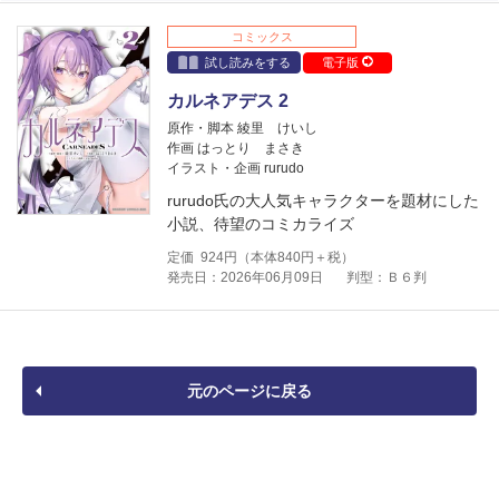
コミックス
試し読みをする
電子版
カルネアデス 2
原作・脚本 綾里 けいし
作画 はっとり まさき
イラスト・企画 rurudo
rurudo氏の大人気キャラクターを題材にした
小説、待望のコミカライズ
定価
924
円（本体
840
円＋税）
発売日：2026年06月09日
判型：Ｂ６判
元のページに戻る