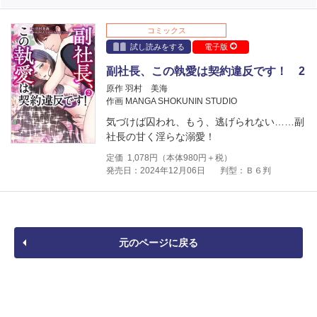
コミックス
試し読みをする
電子版
副社長、この執愛は契約違反です！ 2
原作 羽村 美海
作画 MANGA SHOKUNIN STUDIO
気づけば囚われ、もう、逃げられない……副
社長の甘く淫らな溺愛！
定価
1,078
円（本体
980
円＋税）
発売日：2024年12月06日
判型：Ｂ６判
元のページに戻る