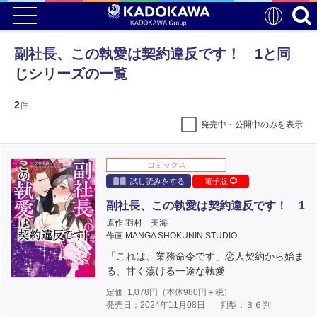
副社長、この執愛は契約違反です！ 1と同
じシリーズの一覧
2
件
発売中・公開中のみを表示
コミックス
試し読みをする
電子版
副社長、この執愛は契約違反です！ 1
原作 羽村 美海
作画 MANGA SHOKUNIN STUDIO
「これは、業務命令です」恋人契約から始ま
る、甘く蕩ける一途な執愛
定価
1,078
円（本体
980
円＋税）
発売日：2024年11月08日
判型：Ｂ６判