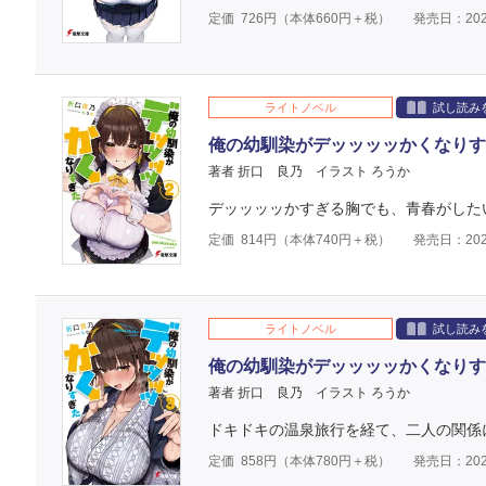
定価
726
円（本体
660
円＋税）
発売日：202
ライトノベル
試し読み
俺の幼馴染がデッッッッかくなりす
著者 折口 良乃
イラスト ろうか
デッッッッかすぎる胸でも、青春がした
定価
814
円（本体
740
円＋税）
発売日：202
ライトノベル
試し読み
俺の幼馴染がデッッッッかくなりす
著者 折口 良乃
イラスト ろうか
ドキドキの温泉旅行を経て、二人の関係
定価
858
円（本体
780
円＋税）
発売日：202