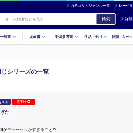
カテゴリ・ジャンル一覧
レーベル
検索
詳細
一般書
児童書
学習参考書
生活
実用
雑誌
ムック
・
・
同じシリーズの一覧
をする
電子版
ぎた
胸がデッッッッかすぎること!?