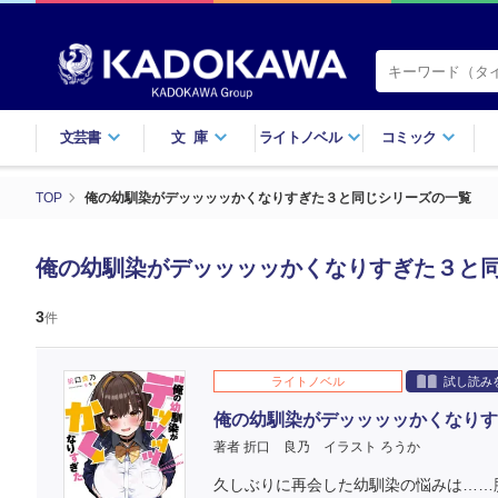
文芸書
文庫
ライトノベル
コミック
TOP
俺の幼馴染がデッッッッかくなりすぎた３と同じシリーズの一覧
俺の幼馴染がデッッッッかくなりすぎた３と
3
件
ライトノベル
試し読み
俺の幼馴染がデッッッッかくなりす
著者 折口 良乃
イラスト ろうか
久しぶりに再会した幼馴染の悩みは……