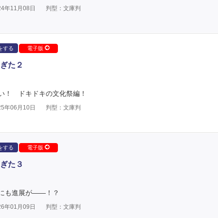
4年11月08日
判型：文庫判
をする
電子版
ぎた２
い！ ドキドキの文化祭編！
5年06月10日
判型：文庫判
をする
電子版
ぎた３
にも進展が――！？
6年01月09日
判型：文庫判