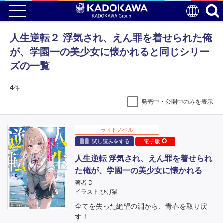
人生逆転２ 浮気され、えん罪を着せられた俺
が、学園一の美少女に懐かれると同じシリー
ズの一覧
4
件
発売中・公開中のみを表示
ライトノベル
試し読みをする
電子版
人生逆転 浮気され、えん罪を着せられ
た俺が、学園一の美少女に懐かれる
著者 D
イラスト ひげ猫
全てを失った絶望の淵から、青春を取り戻
す！