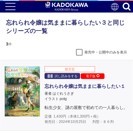
忘れられ令嬢は気ままに暮らしたい３と同じ
シリーズの一覧
3
件
発売中・公開中のみを表示
新文芸
試し読みをする
電子版
忘れられ令嬢は気ままに暮らしたい１
著者 はぐれうさぎ
イラスト potg
転生少女、謎の屋敷で初めての一人暮らし。
定価
1,430
円（本体
1,300
円＋税）
発売日：2024年10月25日
判型：Ｂ６判