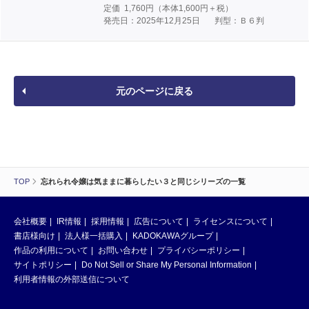
定価
1,760
円（本体
1,600
円＋税）
発売日：2025年12月25日
判型：Ｂ６判
元のページに戻る
TOP
忘れられ令嬢は気ままに暮らしたい３と同じシリーズの一覧
会社概要
IR情報
採用情報
広告について
ライセンスについて
書店様向け
法人様一括購入
KADOKAWAグループ
作品の利用について
お問い合わせ
プライバシーポリシー
サイトポリシー
Do Not Sell or Share My Personal Information
利用者情報の外部送信について