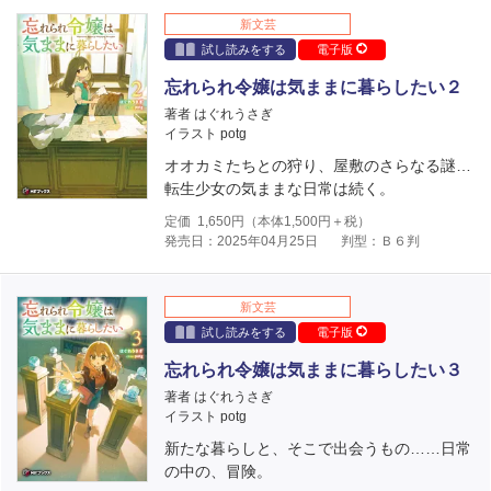
新文芸
試し読みをする
電子版
忘れられ令嬢は気ままに暮らしたい２
著者 はぐれうさぎ
イラスト potg
オオカミたちとの狩り、屋敷のさらなる謎…
転生少女の気ままな日常は続く。
定価
1,650
円（本体
1,500
円＋税）
発売日：2025年04月25日
判型：Ｂ６判
新文芸
試し読みをする
電子版
忘れられ令嬢は気ままに暮らしたい３
著者 はぐれうさぎ
イラスト potg
新たな暮らしと、そこで出会うもの……日常
の中の、冒険。