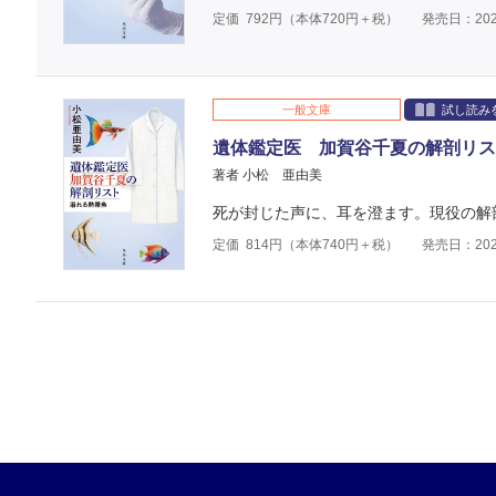
定価
792
円（本体
720
円＋税）
発売日：202
一般文庫
試し読み
遺体鑑定医 加賀谷千夏の解剖リス
著者 小松 亜由美
死が封じた声に、耳を澄ます。現役の解
定価
814
円（本体
740
円＋税）
発売日：202