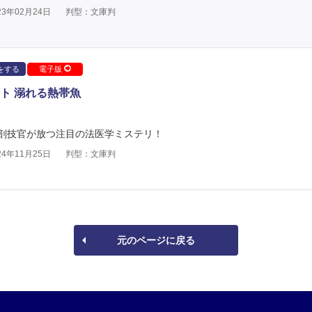
3年02月24日
判型：文庫判
をする
電子版
ト 溺れる熱帯魚
剖技官が放つ注目の法医学ミステリ！
4年11月25日
判型：文庫判
元のページに戻る