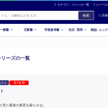
カテゴリ・ジャンル一覧
レーベル
検索
詳細
一般書
児童書
学習参考書
生活
実用
雑誌
ムック
・
・
シリーズの一覧
をする
電子版
ト
が見た最後の風景を蘇らせる。