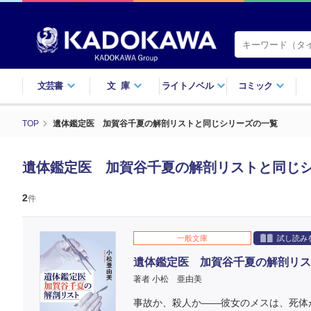
文芸書
文庫
ライトノベル
コミック
TOP
遺体鑑定医 加賀谷千夏の解剖リストと同じシリーズの一覧
遺体鑑定医 加賀谷千夏の解剖リストと同じ
2
件
一般文庫
試し読み
遺体鑑定医 加賀谷千夏の解剖リス
著者 小松 亜由美
事故か、殺人か――彼女のメスは、死体