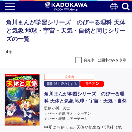
角川まんが学習シリーズ のびーる理科 天体
と気象 地球・宇宙・天気・自然と同じシリー
ズの一覧
4
件
発売中・公開中のみを表示
児童書
試し読みをする
電子版
角川まんが学習シリーズ のびーる理
科 天体と気象 地球・宇宙・天気・自然
監修 小川 眞士
カバー・表紙 マオ・シーアン
カバー・表紙 エアーチーム
中受にも使える♪ 天体や気象など理科（地