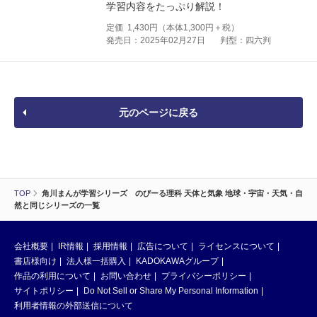
学習内容をたっぷり解説！
定価
1,430
円（本体
1,300
円＋税）
発売日：2025年02月27日
判型：四六判
元のページに戻る
TOP
角川まんが学習シリーズ のびーる理科 天体と気象 地球・宇宙・天気・自
然と同じシリーズの一覧
会社概要
IR情報
採用情報
広告について
ライセンスについて
書店様向け
法人様一括購入
KADOKAWAグループ
作品の利用について
お問い合わせ
プライバシーポリシー
サイトポリシー
Do Not Sell or Share My Personal Information
利用者情報の外部送信について