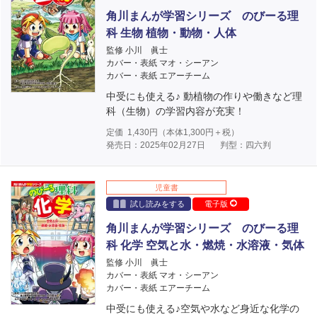
角川まんが学習シリーズ のびーる理
科 生物 植物・動物・人体
監修 小川 眞士
カバー・表紙 マオ・シーアン
カバー・表紙 エアーチーム
中受にも使える♪ 動植物の作りや働きなど理
科（生物）の学習内容が充実！
定価
1,430
円（本体
1,300
円＋税）
発売日：2025年02月27日
判型：四六判
児童書
試し読みをする
電子版
角川まんが学習シリーズ のびーる理
科 化学 空気と水・燃焼・水溶液・気体
監修 小川 眞士
カバー・表紙 マオ・シーアン
カバー・表紙 エアーチーム
中受にも使える♪空気や水など身近な化学の