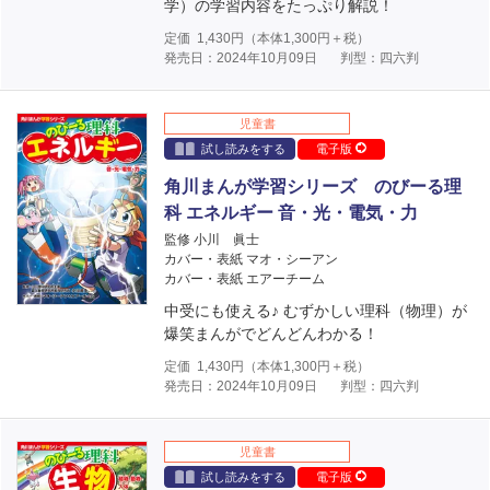
学）の学習内容をたっぷり解説！
定価
1,430
円（本体
1,300
円＋税）
発売日：2024年10月09日
判型：四六判
児童書
試し読みをする
電子版
角川まんが学習シリーズ のびーる理
科 エネルギー 音・光・電気・力
監修 小川 眞士
カバー・表紙 マオ・シーアン
カバー・表紙 エアーチーム
中受にも使える♪ むずかしい理科（物理）が
爆笑まんがでどんどんわかる！
定価
1,430
円（本体
1,300
円＋税）
発売日：2024年10月09日
判型：四六判
児童書
試し読みをする
電子版