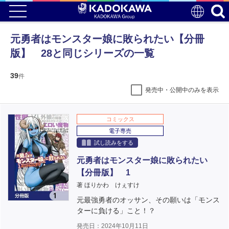
元勇者はモンスター娘に敗られたい【分冊
版】 28と同じシリーズの一覧
39
件
発売中・公開中のみを表示
コミックス
電子専売
試し読みをする
元勇者はモンスター娘に敗られたい
【分冊版】 1
著 ほりかわ けぇすけ
元最強勇者のオッサン、その願いは「モンス
ターに負ける」こと！？
発売日：2024年10月11日