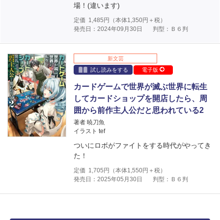
場！(違います)
定価
1,485
円（本体
1,350
円＋税）
発売日：2024年09月30日
判型：Ｂ６判
新文芸
試し読みをする
電子版
カードゲームで世界が滅ぶ世界に転生
してカードショップを開店したら、周
囲から前作主人公だと思われている2
著者 暁刀魚
イラスト tef
ついにロボがファイトをする時代がやってき
た！
定価
1,705
円（本体
1,550
円＋税）
発売日：2025年05月30日
判型：Ｂ６判