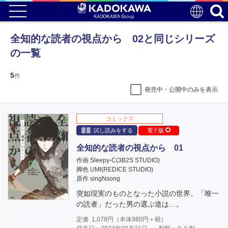
全知的な読者の視点から 02と同じシリーズ
の一覧
5
件
発売中・公開中のみを表示
コミックス
試し読みをする
電子版
全知的な読者の視点から 01
作画 Sleepy-C(3B2S STUDIO)
脚色 UMI(REDICE STUDIO)
原作 singNsong
突如現実のものとなった小説の世界。「唯一
の読者」だった男の選ぶ道は…。
定価
1,078
円（本体
980
円＋税）