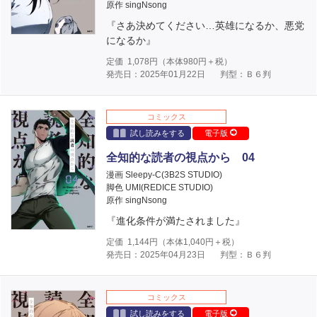
原作 singNsong
『さあ決めてください…英雄になるか、悪党
になるか』
定価
1,078
円（本体
980
円＋税）
発売日：2025年01月22日
判型：Ｂ６判
コミックス
試し読みをする
電子版
全知的な読者の視点から 04
漫画 Sleepy-C(3B2S STUDIO)
脚色 UMI(REDICE STUDIO)
原作 singNsong
『進化条件が満たされました』
定価
1,144
円（本体
1,040
円＋税）
発売日：2025年04月23日
判型：Ｂ６判
コミックス
試し読みをする
電子版