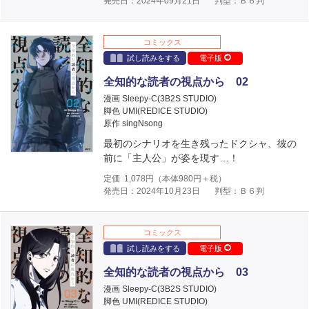
発売日：2024年09月21日
判型：Ｂ６判
コミックス
試し読みをする
電子版
全知的な読者の視点から 02
漫画 Sleepy-C(3B2S STUDIO)
脚色 UMI(REDICE STUDIO)
原作 singNsong
最初のシナリオを生き残ったドクシャ、彼の
前に「主人公」が姿を現す…！
定価
1,078
円（本体
980
円＋税）
発売日：2024年10月23日
判型：Ｂ６判
コミックス
試し読みをする
電子版
全知的な読者の視点から 03
漫画 Sleepy-C(3B2S STUDIO)
脚色 UMI(REDICE STUDIO)