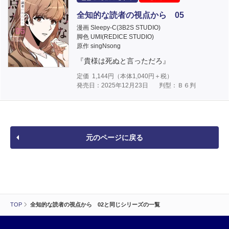
全知的な読者の視点から 05
漫画 Sleepy-C(3B2S STUDIO)
脚色 UMI(REDICE STUDIO)
原作 singNsong
『貴様は死ぬと言っただろ』
定価
1,144
円（本体
1,040
円＋税）
発売日：2025年12月23日
判型：Ｂ６判
元のページに戻る
TOP
全知的な読者の視点から 02と同じシリーズの一覧