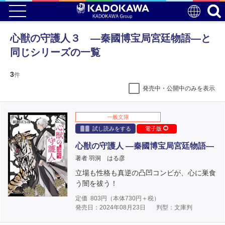
心獣の守護人３ ―秦國博宝局宮廷物語―と
同じシリーズの一覧
3
件
発売中・公開中のみを表示
一般文庫
試し読みをする
電子版
心獣の守護人 ―秦國博宝局宮廷物語―
著者 羽洞 はる彦
立場も性格も真逆の凸凹コンビが、心に巣食
う闇を祓う！
定価
803
円（本体
730
円＋税）
発売日：2024年08月23日
判型：文庫判