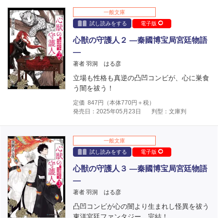
一般文庫
試し読みをする
電子版
心獣の守護人２ ―秦國博宝局宮廷物語
―
著者 羽洞 はる彦
立場も性格も真逆の凸凹コンビが、心に巣食
う闇を祓う！
定価
847
円（本体
770
円＋税）
発売日：2025年05月23日
判型：文庫判
一般文庫
試し読みをする
電子版
心獣の守護人３ ―秦國博宝局宮廷物語
―
著者 羽洞 はる彦
凸凹コンビが心の闇より生まれし怪異を祓う
東洋宮廷ファンタジー、完結！