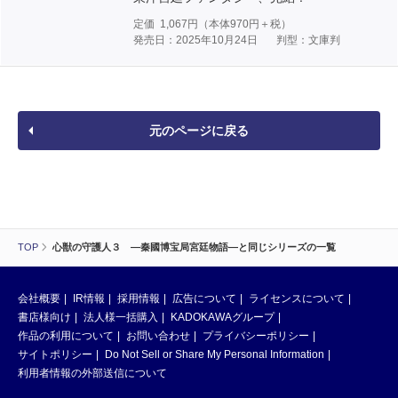
定価
1,067
円（本体
970
円＋税）
発売日：2025年10月24日
判型：文庫判
元のページに戻る
TOP
心獣の守護人３ ―秦國博宝局宮廷物語―と同じシリーズの一覧
会社概要
IR情報
採用情報
広告について
ライセンスについて
書店様向け
法人様一括購入
KADOKAWAグループ
作品の利用について
お問い合わせ
プライバシーポリシー
サイトポリシー
Do Not Sell or Share My Personal Information
利用者情報の外部送信について