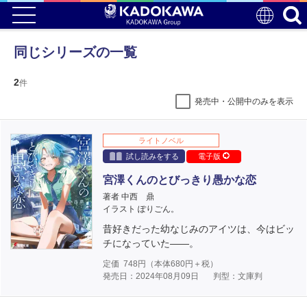
同じシリーズの一覧
2
件
発売中・公開中のみを表示
ライトノベル
試し読みをする
電子版
宮澤くんのとびっきり愚かな恋
著者 中西 鼎
イラスト ぽりごん。
昔好きだった幼なじみのアイツは、今はビッ
チになっていた――。
定価
748
円（本体
680
円＋税）
発売日：2024年08月09日
判型：文庫判