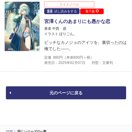
ライトノベル
試し読みをする
電子版
宮澤くんのあまりにも愚かな恋
著者 中西 鼎
イラスト ぽりごん。
ビッチなカノジョのアイツを、裏切ったのは
俺でした――。
定価
880
円（本体
800
円＋税）
発売日：2025年02月07日
判型：文庫判
元のページに戻る
TOP
同じシリーズの一覧