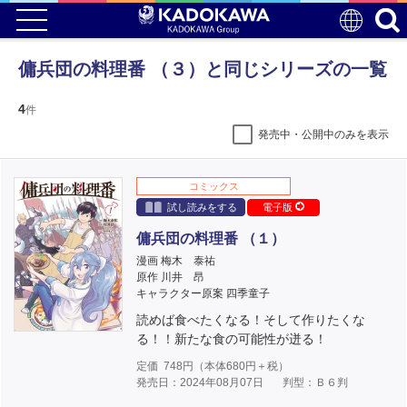
傭兵団の料理番 （３）と同じシリーズの一覧
4
件
発売中・公開中のみを表示
コミックス
試し読みをする
電子版
傭兵団の料理番 （１）
漫画 梅木 泰祐
原作 川井 昂
キャラクター原案 四季童子
読めば食べたくなる！そして作りたくな
る！！新たな食の可能性が迸る！
定価
748
円（本体
680
円＋税）
発売日：2024年08月07日
判型：Ｂ６判