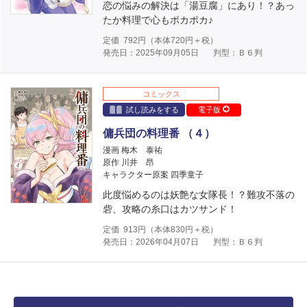
恋の悩みの解決は「湯豆腐」にあり！？あっ
たか料理で心もポカポカ♪
定価
792
円（本体
720
円＋税）
発売日：2025年09月05日
判型：Ｂ６判
コミックス
試し読みをする
電子版
傭兵団の料理番 （４）
漫画 梅木 泰祐
原作 川井 昂
キャラクター原案 四季童子
此度悩めるのは妖艶な女隊長！？難攻不落の
砦、攻略の糸口はカツサンド！
定価
913
円（本体
830
円＋税）
発売日：2026年04月07日
判型：Ｂ６判