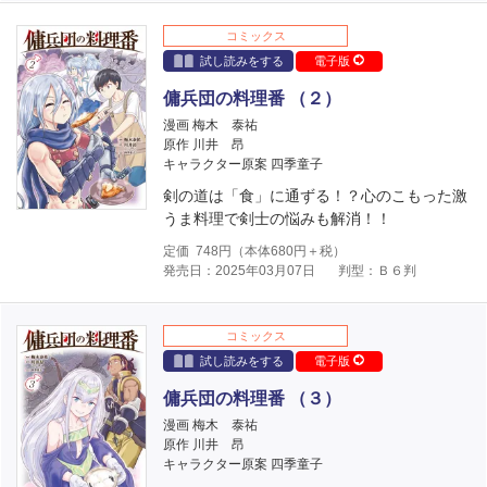
コミックス
試し読みをする
電子版
傭兵団の料理番 （２）
漫画 梅木 泰祐
原作 川井 昂
キャラクター原案 四季童子
剣の道は「食」に通ずる！？心のこもった激
うま料理で剣士の悩みも解消！！
定価
748
円（本体
680
円＋税）
発売日：2025年03月07日
判型：Ｂ６判
コミックス
試し読みをする
電子版
傭兵団の料理番 （３）
漫画 梅木 泰祐
原作 川井 昂
キャラクター原案 四季童子