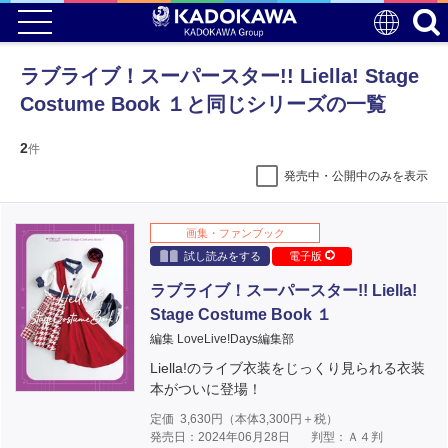
ラブライブ！スーパースター!! Liella! Stage
Costume Book １と同じシリーズの一覧
2
件
発売中・公開中のみを表示
画集・ファンブック
試し読みをする
電子版
ラブライブ！スーパースター!! Liella!
Stage Costume Book １
編集 LoveLive!Days編集部
Liella!のライブ衣装をじっくり見られる衣装
本がついに登場！
定価
3,630
円（本体
3,300
円＋税）
発売日：2024年06月28日
判型：Ａ４判