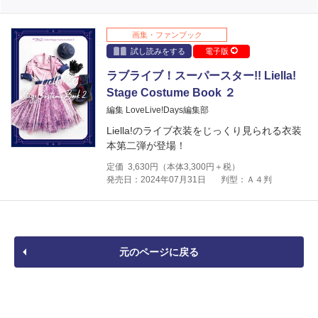
画集・ファンブック
試し読みをする
電子版
ラブライブ！スーパースター!! Liella!
Stage Costume Book ２
編集 LoveLive!Days編集部
Liella!のライブ衣装をじっくり見られる衣装
本第二弾が登場！
定価
3,630
円（本体
3,300
円＋税）
発売日：2024年07月31日
判型：Ａ４判
元のページに戻る