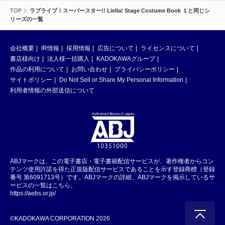
TOP
ラブライブ！スーパースター!! Liella! Stage Costume Book １と同じシ
リーズの一覧
会社概要
IR情報
採用情報
広告について
ライセンスについて
書店様向け
法人様一括購入
KADOKAWAグループ
作品の利用について
お問い合わせ
プライバシーポリシー
サイトポリシー
Do Not Sell or Share My Personal Information
利用者情報の外部送信について
ABJマークは、この電子書店・電子書籍配信サービスが、著作権者からコン
テンツ使用許諾を得た正規版配信サービスであることを示す登録商標（登録
番号 第6091713号）です。ABJマークの詳細、ABJマークを掲示しているサ
ービスの一覧はこちら。
https://aebs.or.jp/
©KADOKAWA CORPORATION 2026