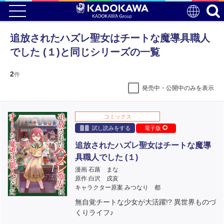
追放されたハズレ聖女はチートな魔導具職人
でした (１)と同じシリーズの一覧
2
件
発売中・公開中のみを表示
コミックス
試し読みをする
電子版
追放されたハズレ聖女はチートな魔導
具職人でした (１)
漫画 石蕗 まな
原作 白沢 戌亥
キャラクター原案 みつなり 都
無自覚チートな少女が大活躍!? 異世界ものづ
くりライフ♪