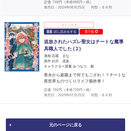
定価
748
円（本体
680
円＋税）
発売日：2024年06月25日
判型：Ｂ６判
コミックス
試し読みをする
電子版
追放されたハズレ聖女はチートな魔導
具職人でした (２)
漫画 石蕗 まな
原作 白沢 戌亥
キャラクター原案 みつなり 都
香水から庭園まで何でもござれ！？チートな
異世界ものづくりライフ最終巻！
定価
792
円（本体
720
円＋税）
発売日：2025年07月25日
判型：Ｂ６判
元のページに戻る