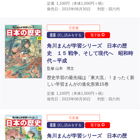
定価
1,100
円（本体
1,000
円＋税）
発売日：2015年06月30日
判型：四六判
児童書
試し読みをする
電子版
角川まんが学習シリーズ 日本の歴
史 １５ 戦争、そして現代へ 昭和時
代～平成
監修 山本 博文
歴史学習の最先端は「東大流」！まったく新
しい学習まんがの進化形第15巻
定価
1,100
円（本体
1,000
円＋税）
発売日：2015年06月30日
判型：四六判
児童書
試し読みをする
電子版
角川まんが学習シリーズ 日本の歴