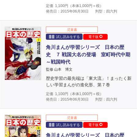
定価
1,100
円（本体
1,000
円＋税）
発売日：2015年06月30日
判型：四六判
児童書
試し読みをする
電子版
角川まんが学習シリーズ 日本の歴
史 ７ 戦国大名の登場 室町時代中期
～戦国時代
監修 山本 博文
歴史学習の最先端は「東大流」！まったく新
しい学習まんがの進化形、第７巻
定価
1,100
円（本体
1,000
円＋税）
発売日：2015年06月30日
判型：四六判
児童書
試し読みをする
電子版
角川まんが学習シリーズ 日本の歴