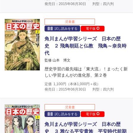
発売日：2015年06月30日
判型：四六判
児童書
試し読みをする
電子版
角川まんが学習シリーズ 日本の歴
史 ２ 飛鳥朝廷と仏教 飛鳥～奈良時
代
監修 山本 博文
歴史学習の最先端は「東大流」！まったく新
しい学習まんがの進化形、第２巻
定価
1,100
円（本体
1,000
円＋税）
発売日：2015年06月30日
判型：四六判
児童書
試し読みをする
電子版
角川まんが学習シリーズ 日本の歴
史 ３ 雅なる平安貴族 平安時代前期