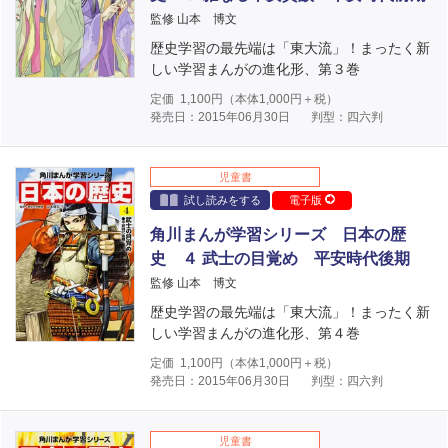
監修 山本 博文
歴史学習の最先端は「東大流」！まったく新
しい学習まんがの進化形、第３巻
定価
1,100
円（本体
1,000
円＋税）
発売日：2015年06月30日
判型：四六判
児童書
試し読みをする
電子版
角川まんが学習シリーズ 日本の歴
史 ４ 武士の目覚め 平安時代後期
監修 山本 博文
歴史学習の最先端は「東大流」！まったく新
しい学習まんがの進化形、第４巻
定価
1,100
円（本体
1,000
円＋税）
発売日：2015年06月30日
判型：四六判
児童書