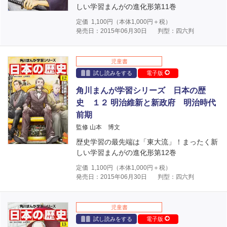
しい学習まんがの進化形第11巻
定価
1,100
円（本体
1,000
円＋税）
発売日：2015年06月30日
判型：四六判
児童書
試し読みをする
電子版
角川まんが学習シリーズ 日本の歴
史 １２ 明治維新と新政府 明治時代
前期
監修 山本 博文
歴史学習の最先端は「東大流」！まったく新
しい学習まんがの進化形第12巻
定価
1,100
円（本体
1,000
円＋税）
発売日：2015年06月30日
判型：四六判
児童書
試し読みをする
電子版