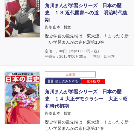
角川まんが学習シリーズ 日本の歴
史 １３ 近代国家への道 明治時代後
期
監修 山本 博文
歴史学習の最先端は「東大流」！まったく新
しい学習まんがの進化形第13巻
定価
1,100
円（本体
1,000
円＋税）
発売日：2015年06月30日
判型：四六判
児童書
試し読みをする
電子版
角川まんが学習シリーズ 日本の歴
史 １４ 大正デモクラシー 大正～昭
和時代初期
監修 山本 博文
歴史学習の最先端は「東大流」！まったく新
しい学習まんがの進化形第14巻