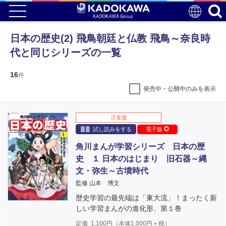
日本の歴史(2) 飛鳥朝廷と仏教 飛鳥～奈良時
代と同じシリーズの一覧
16
件
発売中・公開中のみを表示
児童書
試し読みをする
電子版
角川まんが学習シリーズ 日本の歴
史 １ 日本のはじまり 旧石器～縄
文・弥生～古墳時代
監修 山本 博文
歴史学習の最先端は「東大流」！まったく新
しい学習まんがの進化形、第１巻
定価
1,100
円（本体
1,000
円＋税）