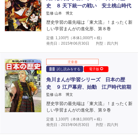
史 ８ 天下統一の戦い 安土桃山時代
監修 山本 博文
歴史学習の最先端は「東大流」！まったく新
しい学習まんがの進化形、第８巻
定価
1,100
円（本体
1,000
円＋税）
発売日：2015年06月30日
判型：四六判
児童書
試し読みをする
電子版
角川まんが学習シリーズ 日本の歴
史 ９ 江戸幕府、始動 江戸時代前期
監修 山本 博文
歴史学習の最先端は「東大流」！まったく新
しい学習まんがの進化形、第９巻
定価
1,100
円（本体
1,000
円＋税）
発売日：2015年06月30日
判型：四六判