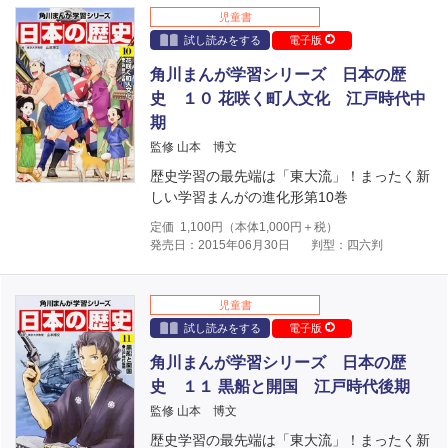
児童書
試し読みをする
電子版
角川まんが学習シリーズ 日本の歴
史 １０ 花咲く町人文化 江戸時代中
期
監修 山本 博文
歴史学習の最先端は「東大流」！まったく新
しい学習まんがの進化形第10巻
定価
1,100
円（本体
1,000
円＋税）
発売日：2015年06月30日
判型：四六判
児童書
試し読みをする
電子版
角川まんが学習シリーズ 日本の歴
史 １１ 黒船と開国 江戸時代後期
監修 山本 博文
歴史学習の最先端は「東大流」！まったく新