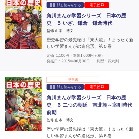
試し読みをする
電子版
角川まんが学習シリーズ 日本の歴
史 ５ いざ、鎌倉 鎌倉時代
監修 山本 博文
歴史学習の最先端は「東大流」！まったく新
しい学習まんがの進化形、第５巻
定価
1,100
円（本体
1,000
円＋税）
発売日：2015年06月30日
判型：四六判
児童書
試し読みをする
電子版
角川まんが学習シリーズ 日本の歴
史 ６ 二つの朝廷 南北朝～室町時代
前期
監修 山本 博文
歴史学習の最先端は「東大流」！まったく新
しい学習まんがの進化形、第６巻