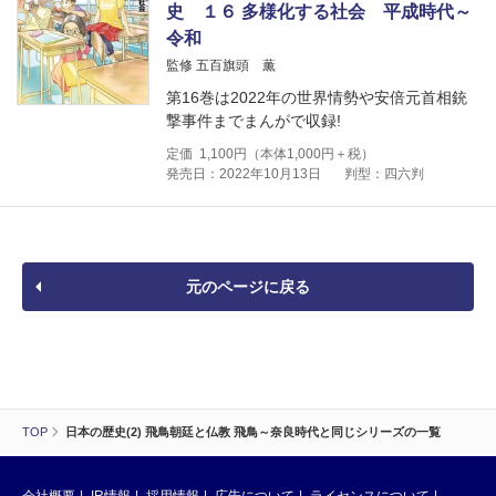
史 １６ 多様化する社会 平成時代～
令和
監修 五百旗頭 薫
第16巻は2022年の世界情勢や安倍元首相銃
撃事件までまんがで収録!
定価
1,100
円（本体
1,000
円＋税）
発売日：2022年10月13日
判型：四六判
元のページに戻る
TOP
日本の歴史(2) 飛鳥朝廷と仏教 飛鳥～奈良時代と同じシリーズの一覧