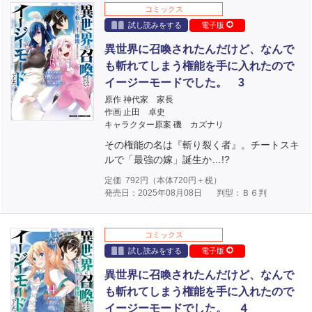
コミックス
試し読みをする
電子版
異世界に召喚されたんだけど、なんで
も斬れてしまう権能を手に入れたので
イージーモードでした。 3
原作 神代家 家長
作画 止田 卓史
キャラクター原案 磯 カズナリ
その権能の名は『斬り裂く者』。チートスキ
ルで「最強の嫁」誕生か…!?
定価
792
円（本体
720
円＋税）
発売日：2025年08月08日
判型：Ｂ６判
コミックス
試し読みをする
電子版
異世界に召喚されたんだけど、なんで
も斬れてしまう権能を手に入れたので
イージーモードでした。 ４