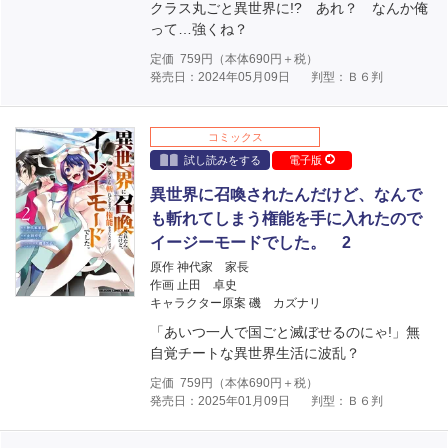
クラス丸ごと異世界に!? あれ？ なんか俺
って…強くね？
定価
759
円（本体
690
円＋税）
発売日：2024年05月09日
判型：Ｂ６判
コミックス
試し読みをする
電子版
異世界に召喚されたんだけど、なんで
も斬れてしまう権能を手に入れたので
イージーモードでした。 2
原作 神代家 家長
作画 止田 卓史
キャラクター原案 磯 カズナリ
「あいつ一人で国ごと滅ぼせるのにゃ!」無
自覚チートな異世界生活に波乱？
定価
759
円（本体
690
円＋税）
発売日：2025年01月09日
判型：Ｂ６判