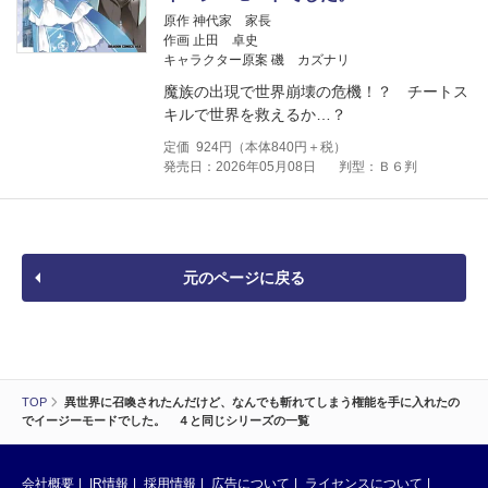
原作 神代家 家長
作画 止田 卓史
キャラクター原案 磯 カズナリ
魔族の出現で世界崩壊の危機！？ チートス
キルで世界を救えるか…？
定価
924
円（本体
840
円＋税）
発売日：2026年05月08日
判型：Ｂ６判
元のページに戻る
TOP
異世界に召喚されたんだけど、なんでも斬れてしまう権能を手に入れたの
でイージーモードでした。 ４と同じシリーズの一覧
会社概要
IR情報
採用情報
広告について
ライセンスについて