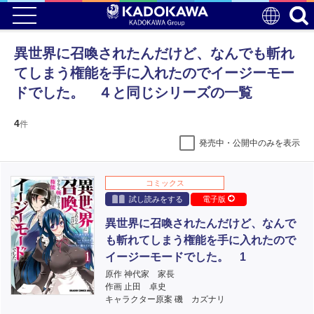
異世界に召喚されたんだけど、なんでも斬れ
てしまう権能を手に入れたのでイージーモー
ドでした。 ４と同じシリーズの一覧
4
件
発売中・公開中のみを表示
コミックス
試し読みをする
電子版
異世界に召喚されたんだけど、なんで
も斬れてしまう権能を手に入れたので
イージーモードでした。 1
原作 神代家 家長
作画 止田 卓史
キャラクター原案 磯 カズナリ