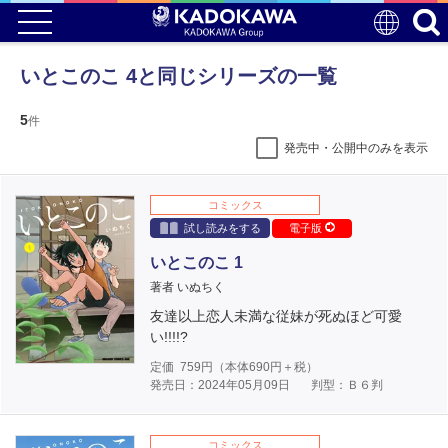
いとこのこ 4と同じシリーズの一覧
5
件
発売中・公開中のみを表示
コミックス
試し読みをする
電子版
いとこのこ 1
著者 いぬちく
友達以上恋人未満な従妹が死ぬほど可愛
い!!!!?
定価
759
円（本体
690
円＋税）
発売日：2024年05月09日
判型：Ｂ６判
コミックス