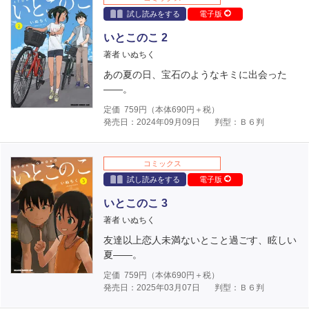
試し読みをする
電子版
いとこのこ 2
著者 いぬちく
あの夏の日、宝石のようなキミに出会った
――。
定価
759
円（本体
690
円＋税）
発売日：2024年09月09日
判型：Ｂ６判
コミックス
試し読みをする
電子版
いとこのこ 3
著者 いぬちく
友達以上恋人未満ないとこと過ごす、眩しい
夏――。
定価
759
円（本体
690
円＋税）
発売日：2025年03月07日
判型：Ｂ６判