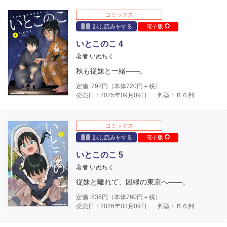
コミックス
試し読みをする
電子版
いとこのこ 4
著者 いぬちく
秋も従妹と一緒――。
定価
792
円（本体
720
円＋税）
発売日：2025年09月09日
判型：Ｂ６判
コミックス
試し読みをする
電子版
いとこのこ 5
著者 いぬちく
従妹と離れて、因縁の東京へ――。
定価
836
円（本体
760
円＋税）
発売日：2026年03月09日
判型：Ｂ６判