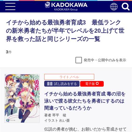
イチから始める最強勇者育成3 最低ランク
の新米勇者たちが半年でレベルを20上げて世
界を救った話と同じシリーズの一覧
3
件
発売中・公開中のみを表示
ライトノベル
試し読みをする
電子版
イチから始める最強勇者育成 毒の沼を
泳いで渡る彼女たちを勇者にするのは
間違っているだろうか
著者 琴平 稜
イラスト れい亜
伝説の勇者が挑む、お願いだから育成させて