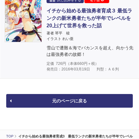
試し読みをする
電子版
イチから始める最強勇者育成３ 最低ラ
ンクの新米勇者たちが半年でレベルを
20上げて世界を救った話
著者 琴平 稜
イラスト れい亜
雪山で遭難＆海でバカンスを超え、向かう先
は最強勇者の故郷！
定価
726
円（本体
660
円＋税）
発売日：2016年03月19日
判型：Ａ６判
元のページに戻る
TOP
イチから始める最強勇者育成3 最低ランクの新米勇者たちが半年でレベル