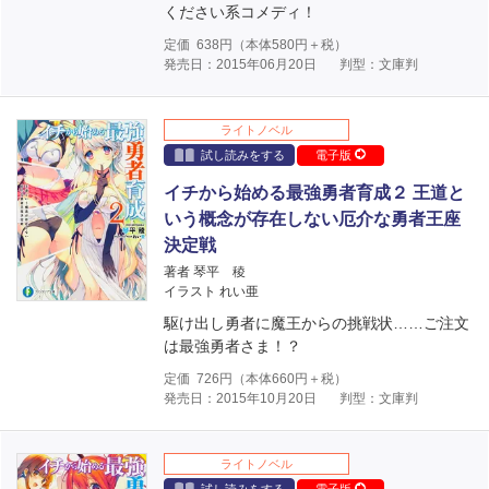
ください系コメディ！
定価
638
円（本体
580
円＋税）
発売日：2015年06月20日
判型：文庫判
ライトノベル
試し読みをする
電子版
イチから始める最強勇者育成２ 王道と
いう概念が存在しない厄介な勇者王座
決定戦
著者 琴平 稜
イラスト れい亜
駆け出し勇者に魔王からの挑戦状……ご注文
は最強勇者さま！？
定価
726
円（本体
660
円＋税）
発売日：2015年10月20日
判型：文庫判
ライトノベル