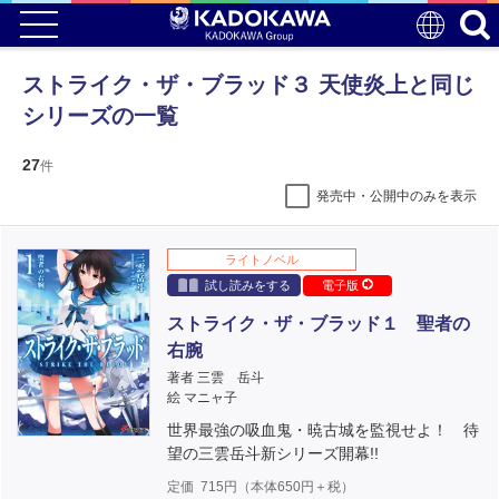
ストライク・ザ・ブラッド３ 天使炎上と同じ
シリーズの一覧
27
件
発売中・公開中のみを表示
ライトノベル
試し読みをする
電子版
ストライク・ザ・ブラッド１ 聖者の
右腕
著者 三雲 岳斗
絵 マニャ子
世界最強の吸血鬼・暁古城を監視せよ！ 待
望の三雲岳斗新シリーズ開幕!!
定価
715
円（本体
650
円＋税）