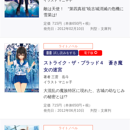
イラスト マニャ子
敵は天使！ “第四真祖”暁古城消滅の危機に
雪菜は!
定価
715
円（本体
650
円＋税）
発売日：2012年02月10日
判型：文庫判
ライトノベル
試し読みをする
電子版
ストライク・ザ・ブラッド４ 蒼き魔
女の迷宮
著者 三雲 岳斗
イラスト マニャ子
大混乱の魔族特区に現れた、古城の幼なじみ
の秘密とは!?
定価
715
円（本体
650
円＋税）
発売日：2012年06月10日
判型：文庫判
ライトノベル