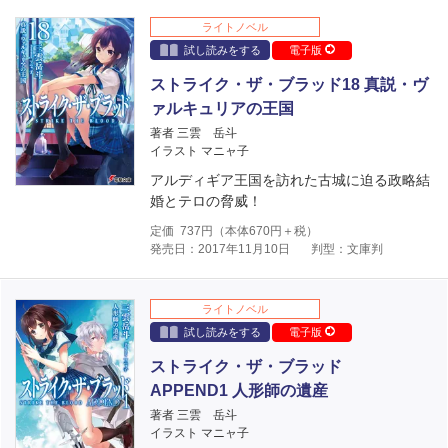
ライトノベル
試し読みをする
電子版
ストライク・ザ・ブラッド18 真説・ヴ
ァルキュリアの王国
著者 三雲 岳斗
イラスト マニャ子
アルディギア王国を訪れた古城に迫る政略結
婚とテロの脅威！
定価
737
円（本体
670
円＋税）
発売日：2017年11月10日
判型：文庫判
ライトノベル
試し読みをする
電子版
ストライク・ザ・ブラッド
APPEND1 人形師の遺産
著者 三雲 岳斗
イラスト マニャ子