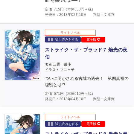
血”を捕獲せよ──！
定価
715
円（本体
650
円＋税）
発売日：2013年02月10日
判型：文庫判
ライトノベル
試し読みをする
電子版
ストライク・ザ・ブラッド７ 焔光の夜
伯
著者 三雲 岳斗
イラスト マニャ子
ついに明かされる古城の過去！ 第四真祖の
秘密とは!?
定価
671
円（本体
610
円＋税）
発売日：2013年04月10日
判型：文庫判
ライトノベル
試し読みをする
電子版