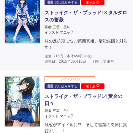
試し読みをする
電子版
ストライク・ザ・ブラッド13 タルタロ
スの薔薇
著者 三雲 岳斗
イラスト マニャ子
妹の反抗期に悩む第四真祖、暗殺集団と対決
す！
定価
715
円（本体
650
円＋税）
発売日：2015年06月10日
判型：文庫判
ライトノベル
試し読みをする
電子版
ストライク・ザ・ブラッド14 黄金の
日々
著者 三雲 岳斗
イラスト マニャ子
浅葱がアイドルに!? そして雪菜の肉体に異
変が……！