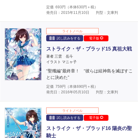
定価
693
円（本体
630
円＋税）
発売日：2015年11月10日
判型：文庫判
ライトノベル
試し読みをする
電子版
ストライク・ザ・ブラッド15 真祖大戦
著者 三雲 岳斗
イラスト マニャ子
“聖殲編”最終章！ “彼らは絃神島を滅ぼすこ
とに決めた”
定価
759
円（本体
690
円＋税）
発売日：2016年05月10日
判型：文庫判
ライトノベル
試し読みをする
電子版
ストライク・ザ・ブラッド16 陽炎の聖
騎士