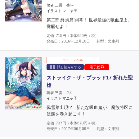
著者 三雲 岳斗
イラスト マニャ子
第二部‘終焉篇’開幕！ 世界最強の吸血鬼よ、
覚醒せよ！
定価
715
円（本体
650
円＋税）
発売日：2016年12月10日
判型：文庫判
ライトノベル
試し読みをする
電子版
ストライク・ザ・ブラッド17 折れた聖
槍
著者 三雲 岳斗
イラスト マニャ子
偽雪菜出現!? 新たな吸血鬼が、魔族特区に
波瀾を巻き起こす！
定価
737
円（本体
670
円＋税）
発売日：2017年06月09日
判型：文庫判