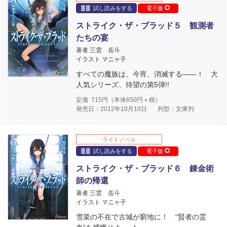
試し読みをする
電子版
ストライク・ザ・ブラッド５ 観測者
たちの宴
著者 三雲 岳斗
イラスト マニャ子
すべての魔族は、今宵、消滅する――！ 大
人気シリーズ、待望の第5弾!!
定価
715
円（本体
650
円＋税）
発売日：2012年10月10日
判型：文庫判
ライトノベル
試し読みをする
電子版
ストライク・ザ・ブラッド６ 錬金術
師の帰還
著者 三雲 岳斗
イラスト マニャ子
雪菜の不在で古城が窮地に！ “賢者の霊