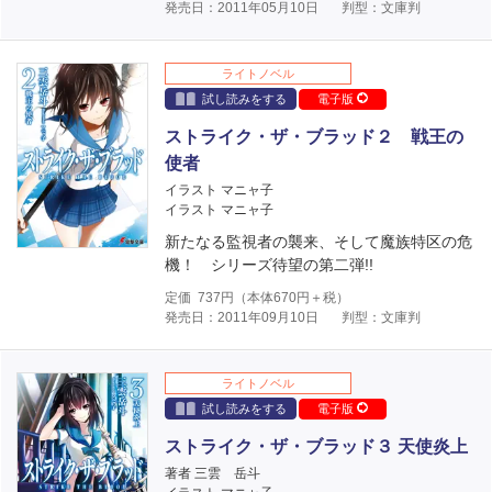
発売日：2011年05月10日
判型：文庫判
ライトノベル
試し読みをする
電子版
ストライク・ザ・ブラッド２ 戦王の
使者
イラスト マニャ子
イラスト マニャ子
新たなる監視者の襲来、そして魔族特区の危
機！ シリーズ待望の第二弾!!
定価
737
円（本体
670
円＋税）
発売日：2011年09月10日
判型：文庫判
ライトノベル
試し読みをする
電子版
ストライク・ザ・ブラッド３ 天使炎上
著者 三雲 岳斗