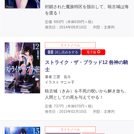
封鎖された魔族特区を脱出して、暁古城は海
を渡る！
定価
693
円（本体
630
円＋税）
発売日：2014年09月10日
判型：文庫判
ライトノベル
試し読みをする
電子版
ストライク・ザ・ブラッド12 咎神の騎
士
著者 三雲 岳斗
イラスト マニャ子
暁古城（きみ）を不死の呪いから解き放ち、
人間としての死を与えてやる！
定価
737
円（本体
670
円＋税）
発売日：2015年02月10日
判型：文庫判
ライトノベル