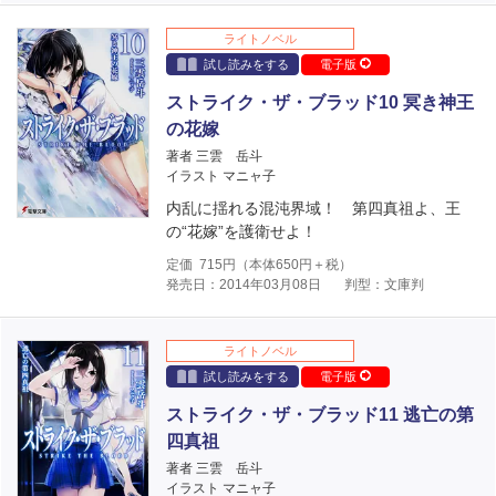
ライトノベル
試し読みをする
電子版
ストライク・ザ・ブラッド10 冥き神王
の花嫁
著者 三雲 岳斗
イラスト マニャ子
内乱に揺れる混沌界域！ 第四真祖よ、王
の“花嫁”を護衛せよ！
定価
715
円（本体
650
円＋税）
発売日：2014年03月08日
判型：文庫判
ライトノベル
試し読みをする
電子版
ストライク・ザ・ブラッド11 逃亡の第
四真祖
著者 三雲 岳斗
イラスト マニャ子