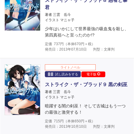
ストライク・ザ・ブラッド８ 愚者と暴
君
著者 三雲 岳斗
イラスト マニャ子
少年はいかにして世界最強の吸血鬼を殺し、
第四真祖へと至ったのか!?
定価
737
円（本体
670
円＋税）
発売日：2013年07月10日
判型：文庫判
ライトノベル
試し読みをする
電子版
ストライク・ザ・ブラッド９ 黒の剣巫
著者 三雲 岳斗
イラスト マニャ子
暗躍する闇の剣巫！ そして古城はもう一つ
の最強と激突する！
定価
715
円（本体
650
円＋税）
発売日：2013年10月10日
判型：文庫判