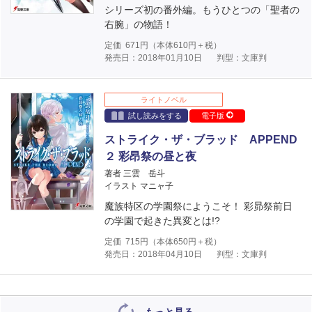
シリーズ初の番外編。もうひとつの「聖者の
右腕」の物語！
定価
671
円（本体
610
円＋税）
発売日：2018年01月10日
判型：文庫判
ライトノベル
試し読みをする
電子版
ストライク・ザ・ブラッド APPEND
２ 彩昂祭の昼と夜
著者 三雲 岳斗
イラスト マニャ子
魔族特区の学園祭にようこそ！ 彩昴祭前日
の学園で起きた異変とは!?
定価
715
円（本体
650
円＋税）
発売日：2018年04月10日
判型：文庫判