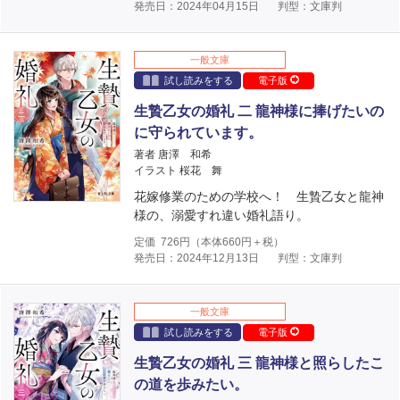
発売日：2024年04月15日
判型：文庫判
一般文庫
試し読みをする
電子版
生贄乙女の婚礼 二 龍神様に捧げたいの
に守られています。
著者 唐澤 和希
イラスト 桜花 舞
花嫁修業のための学校へ！ 生贄乙女と龍神
様の、溺愛すれ違い婚礼語り。
定価
726
円（本体
660
円＋税）
発売日：2024年12月13日
判型：文庫判
一般文庫
試し読みをする
電子版
生贄乙女の婚礼 三 龍神様と照らしたこ
の道を歩みたい。