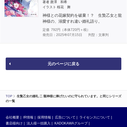
著者 唐澤 和希
イラスト 桜花 舞
神様との花嫁契約を破棄！？ 生贄乙女と龍
神様の、溺愛すれ違い婚礼語り。
定価
792
円（本体
720
円＋税）
発売日：2025年07月15日
判型：文庫判
元のページに戻る
TOP
生贄乙女の婚礼 二 龍神様に捧げたいのに守られています。と同じシリーズ
の一覧
会社概要
IR情報
採用情報
広告について
ライセンスについて
書店様向け
法人様一括購入
KADOKAWAグループ