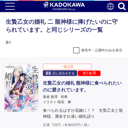
生贄乙女の婚礼 二 龍神様に捧げたいのに守
られています。と同じシリーズの一覧
3
件
発売中・公開中のみを表示
一般文庫
試し読みをする
電子版
生贄乙女の婚礼 龍神様に食べられたい
のに愛されています。
著者 唐澤 和希
イラスト 桜花 舞
食べられるはずが花嫁に！？ 生贄乙女と龍
神様、運命すれ違い婚礼語り
定価
726
円（本体
660
円＋税）