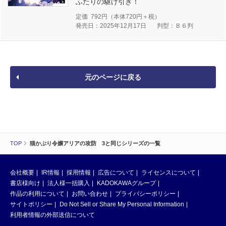
ふたりの駆け引き！
定価
792
円（本体
720
円＋税）
発売日：2025年12月17日
判型：Ｂ６判
元のページに戻る
TOP
猫かぶり令嬢アリアの攻防 3と同じシリーズの一覧
会社概要
IR情報
採用情報
広告について
ライセンスについて
書店様向け
法人様一括購入
KADOKAWAグループ
作品の利用について
お問い合わせ
プライバシーポリシー
サイトポリシー
Do Not Sell or Share My Personal Information
利用者情報の外部送信について