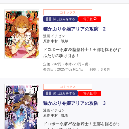
コミックス
試し読みをする
電子版
猫かぶり令嬢アリアの攻防 2
漫画 イチゼン
原作 中村 颯希
ドロボー令嬢VS堅物騎士！王都を揺るがす
ふたりの駆け引き！
定価
792
円（本体
720
円＋税）
発売日：2025年02月17日
判型：Ｂ６判
コミックス
試し読みをする
電子版
猫かぶり令嬢アリアの攻防 3
漫画 イチゼン
原作 中村 颯希
ドロボー令嬢VS堅物騎士！王都を揺るがす