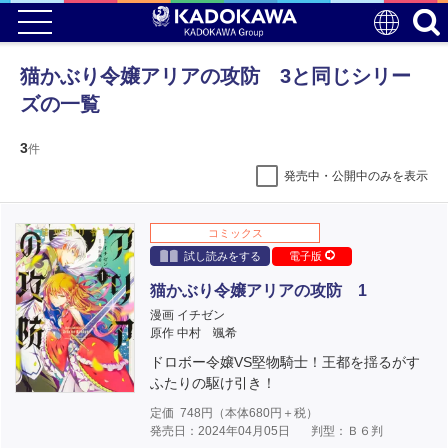
猫かぶり令嬢アリアの攻防 3と同じシリー
ズの一覧
3
件
発売中・公開中のみを表示
コミックス
試し読みをする
電子版
猫かぶり令嬢アリアの攻防 1
漫画 イチゼン
原作 中村 颯希
ドロボー令嬢VS堅物騎士！王都を揺るがす
ふたりの駆け引き！
定価
748
円（本体
680
円＋税）
発売日：2024年04月05日
判型：Ｂ６判