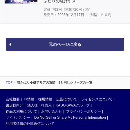
ふたりの駆け引き！
定価
792
円（本体
720
円＋税）
発売日：2025年12月17日
判型：Ｂ６判
元のページに戻る
TOP
猫かぶり令嬢アリアの攻防 2と同じシリーズの一覧
会社概要
IR情報
採用情報
広告について
ライセンスについて
書店様向け
法人様一括購入
KADOKAWAグループ
作品の利用について
お問い合わせ
プライバシーポリシー
サイトポリシー
Do Not Sell or Share My Personal Information
利用者情報の外部送信について