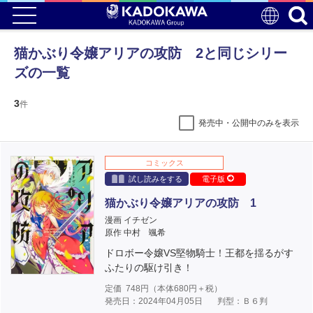
猫かぶり令嬢アリアの攻防 2と同じシリー
ズの一覧
3
件
発売中・公開中のみを表示
コミックス
試し読みをする
電子版
猫かぶり令嬢アリアの攻防 1
漫画 イチゼン
原作 中村 颯希
ドロボー令嬢VS堅物騎士！王都を揺るがす
ふたりの駆け引き！
定価
748
円（本体
680
円＋税）
発売日：2024年04月05日
判型：Ｂ６判