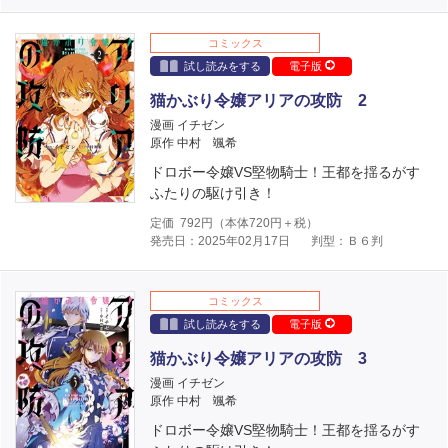
コミックス
試し読みをする
電子版
猫かぶり令嬢アリアの攻防 2
漫画 イチゼン
原作 中村 颯希
ドロボー令嬢VS堅物騎士！王都を揺るがす
ふたりの駆け引き！
定価
792
円（本体
720
円＋税）
発売日：2025年02月17日
判型：Ｂ６判
コミックス
試し読みをする
電子版
猫かぶり令嬢アリアの攻防 3
漫画 イチゼン
原作 中村 颯希
ドロボー令嬢VS堅物騎士！王都を揺るがす