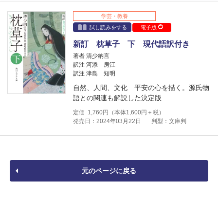
学芸・教養
試し読みをする
電子版
新訂 枕草子 下 現代語訳付き
著者 清少納言
訳注 河添 房江
訳注 津島 知明
自然、人間、文化 平安の心を描く。源氏物
語との関連も解説した決定版
定価
1,760
円（本体
1,600
円＋税）
発売日：2024年03月22日
判型：文庫判
元のページに戻る