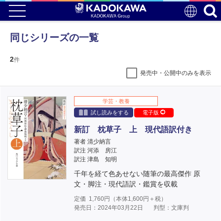
同じシリーズの一覧
2
件
発売中・公開中のみを表示
学芸・教養
試し読みをする
電子版
新訂 枕草子 上 現代語訳付き
著者 清少納言
訳注 河添 房江
訳注 津島 知明
千年を経て色あせない随筆の最高傑作 原
文・脚注・現代語訳・鑑賞を収載
定価
1,760
円（本体
1,600
円＋税）
発売日：2024年03月22日
判型：文庫判